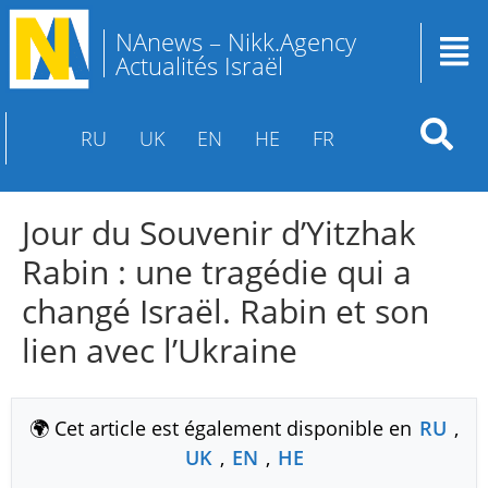
NAnews – Nikk.Agency
Actualités Israël
RU
UK
EN
HE
FR
Jour du Souvenir d’Yitzhak
Rabin : une tragédie qui a
changé Israël. Rabin et son
lien avec l’Ukraine
🌍 Cet article est également disponible en
RU
,
UK
,
EN
,
HE