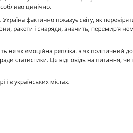
особливо цинічно.
 Україна фактично показує світу, як перевірят
рони, ракети і снаряди, значить, перемир’я не
ть не як емоційна репліка, а як політичний 
ади статистики. Це відповідь на питання, чи 
рі і в українських містах.