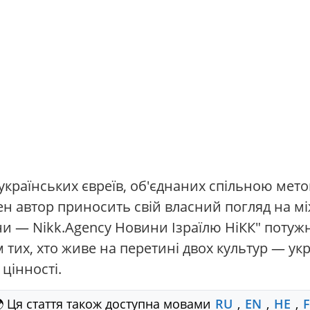
раїнських євреїв, об'єднаних спільною метою 
жен автор приносить свій власний погляд на м
ни — Nikk.Agency Новини Ізраїлю НіКК" потуж
тих, хто живе на перетині двох культур — укра
 цінності.
 Ця стаття також доступна мовами
RU
,
EN
,
HE
,