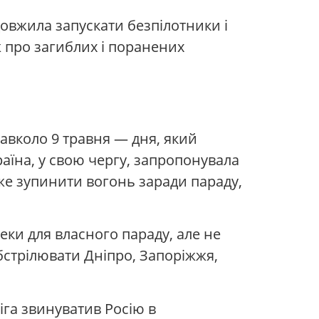
овжила запускати безпілотники і
ож про загиблих і поранених
навколо 9 травня — дня, який
раїна, у свою чергу, запропонувала
же зупинити вогонь заради параду,
еки для власного параду, але не
бстрілювати Дніпро, Запоріжжя,
іга звинуватив Росію в