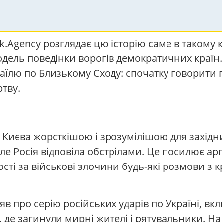
k.Agency розглядає цю історію саме в такому к
модель поведінки ворогів демократичних країн
аїлю по Близькому Сходу: спочатку говорити 
ртву.
Києва жорсткішою і зрозумілішою для західни
е Росія відповіла обстрілами. Це посилює аргу
ості за військові злочини будь-які розмови з
яв про серію російських ударів по Україні, в
, де загинули мирні жителі і рятувальники. Н