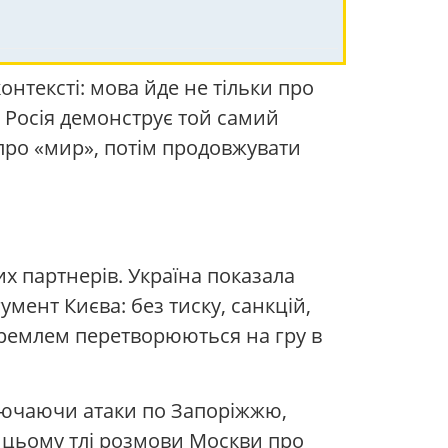
онтексті: мова йде не тільки про
. Росія демонструє той самий
про «мир», потім продовжувати
х партнерів. Україна показала
мент Києва: без тиску, санкцій,
 кремлем перетворюються на гру в
ключаючи атаки по Запоріжжю,
а цьому тлі розмови Москви про