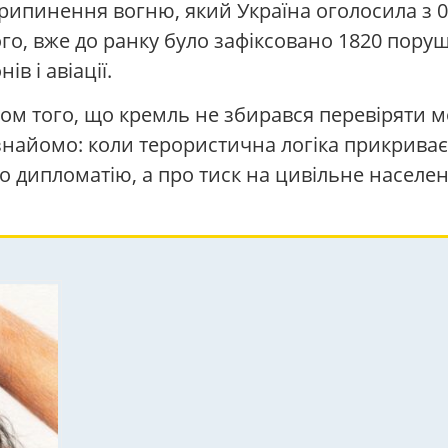
рипинення вогню, який Україна оголосила з 00
, вже до ранку було зафіксовано 1820 поруше
в і авіації.
ом того, що кремль не збирався перевіряти 
ь знайомо: коли терористична логіка прикрива
о дипломатію, а про тиск на цивільне населен