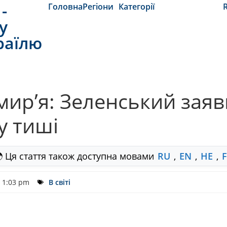
-
Головна
Регіони
Категорії
y
раїлю
емир’я: Зеленський зая
 тиші
 Ця стаття також доступна мовами
RU
,
EN
,
HE
,
1:03 pm
В світі