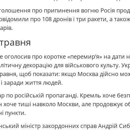
 оголошення про припинення вогню Росія прод
повідомили про 108 дронів і три ракети, а так
арів.
 травня
ше оголосив про коротке «перемир’я» на дати 
літичну декорацію для військового культу. Ук
травня, щоб показати: якщо Москва дійсно мо
і заради життя людей.
р по російській пропаганді. Кремль хоче безп
ін хоче тиші навколо Москви, але продовжує о
ні пункти.
їнський міністр закордонних справ Андрій Сиб