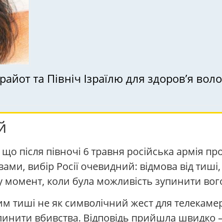
й
 після півночі 6 травня російська армія прод
вами, вибір Росії очевидний: відмова від тиш
 у момент, коли була можливість зупинити вого
м тиші не як символічний жест для телекамер,
ипинити вбивства. Відповідь прийшла швидко