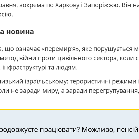
травня, зокрема по Харкову і Запоріжжю. Він н
осію.
на новина
іє, що означає «перемир’я», яке порушується 
метод війни проти цивільного сектора, коли
 інфраструктурі та людям.
близький ізраїльському: терористичні режими 
оли не заради миру, а заради перегрупування,
Ви продовжуєте працювати? Можливо, пенс