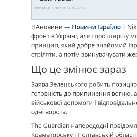
П’ятниця, 3 Липня, 2026, 22:03
НАновини —
Новини Ізраїлю
| Nik
фронт в Україні, але і про ширшу 
принцип, який добре знайомий Ізр
стріляти, а потім звинувачувати же
Що це змінює зараз
Заява Зеленського робить позицію 
готовність до припинення вогню, ал
військової допомоги і відповідальн
одні ворота.
The Guardian напередодні повідомл
Краматорську і Полтавській області