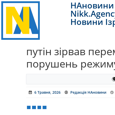
НАновини 
Nikk.Agenc
Новини Із
путін зірвав пер
порушень режиму

6 Травня, 2026
Редакція НАновини