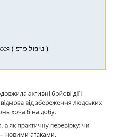
PRP (ПРП) – терапія в Хайфі, Крайот та Північ Ізраїлю для здоров’я волосся ( טיפול פרפ )
овжила активні бойові дії і
і, відмова від збереження людських
нь хоча б на добу.
 а як практичну перевірку: чи
 — новими атаками.