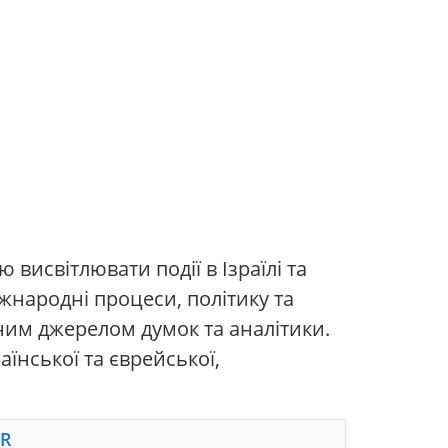
висвітлювати події в Ізраїлі та
іжнародні процеси, політику та
ним джерелом думок та аналітики.
їнської та єврейської,
FR