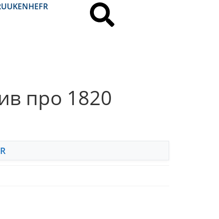
RU
UK
EN
HE
FR
вив про 1820
FR