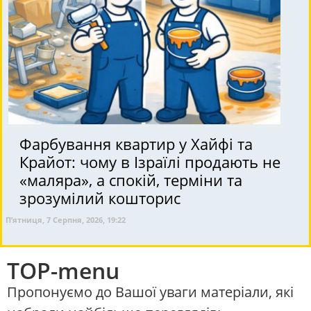
Фарбування квартир у Хайфі та
Крайот: чому в Ізраїлі продають не
«маляра», а спокій, терміни та
зрозумілий кошторис
П’ятниця, 7 Серпня, 2026, 19:22
TOP-menu
Пропонуємо до Вашої уваги матеріали, які