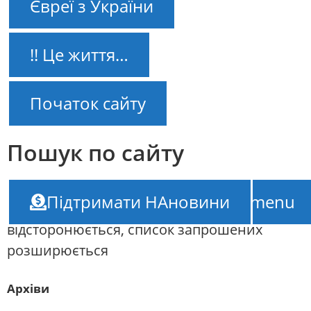
Євреї з України
!! Це життя…
Початок сайту
Пошук по сайту
НАновини – новини Ізраїлю
///
Рада миру
Підтримати НАновини
TOP-menu
по Газі: Трамп кличе і Нетаньягу, Європа
відсторонюється, список запрошених
розширюється
Архіви