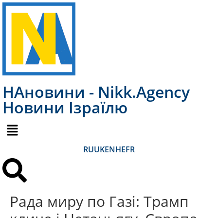
НАновини - Nikk.Agency
Новини Ізраїлю
RU
UK
EN
HE
FR
Рада миру по Газі: Трамп