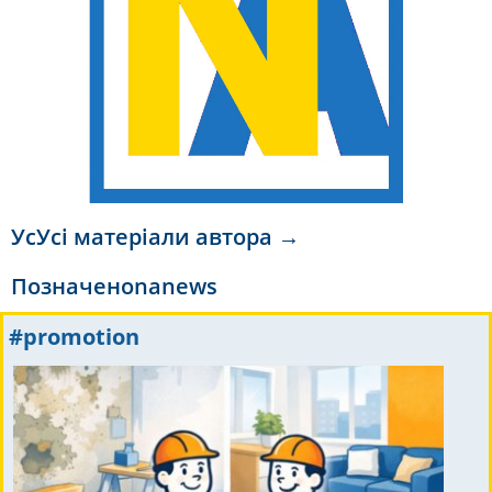
УсУсі матеріали автора →
Позначено
nanews
#promotion