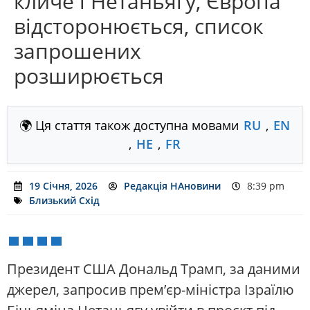
кличе і Нетаньягу, Європа
відсторонюється, список
запрошених
розширюється
🌍 Ця стаття також доступна мовами
RU
,
EN
,
HE
,
FR
19 Січня, 2026
Редакція НАновини
8:39 pm
Близький Схід
Президент США Дональд Трамп, за даними
джерел, запросив прем’єр-міністра Ізраїлю