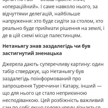
«операційний». І саме навколо нього, за
відчуттями делегацій, найбільше
напруження: хто буде сидіти за столом, хто
реально буде приймати рішення на землі, і
де в цій схемі місце палестинцям.
Нетаньягу знав заздалегідь чи був
застигнутий зненацька
Джерела дають суперечливу картину: один
табір стверджує, що Нетаньягу був
заздалегідь поінформований про
запрошення Туреччини і Катару, інший —
що для нього це стало неприємною
несподіванкою. Цей розбіжність важливий
сам по собі: якщо голова уряду дізнається