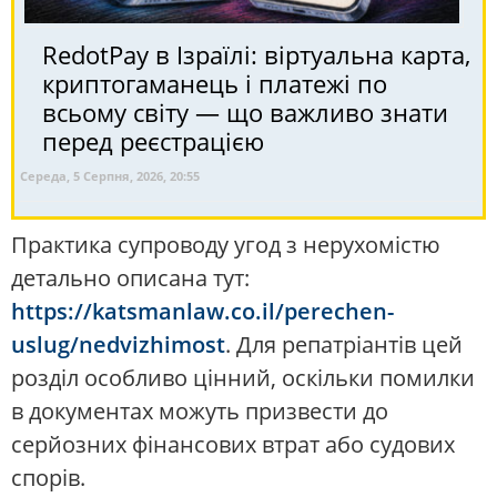
RedotPay в Ізраїлі: віртуальна карта,
криптогаманець і платежі по
всьому світу — що важливо знати
перед реєстрацією
Середа, 5 Серпня, 2026, 20:55
Практика супроводу угод з нерухомістю
детально описана тут:
https://katsmanlaw.co.il/perechen-
uslug/nedvizhimost
. Для репатріантів цей
розділ особливо цінний, оскільки помилки
в документах можуть призвести до
серйозних фінансових втрат або судових
спорів.