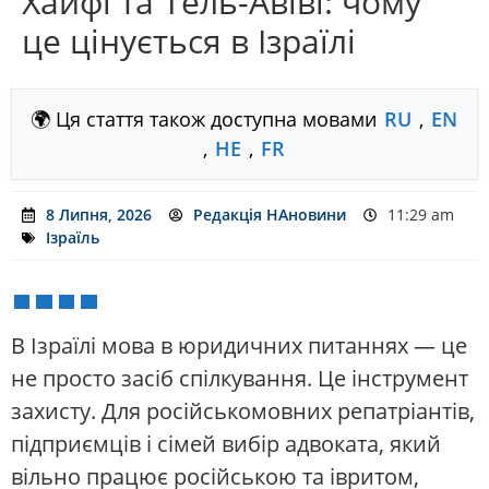
Хайфі та Тель-Авіві: чому
це цінується в Ізраїлі
🌍 Ця стаття також доступна мовами
RU
,
EN
,
HE
,
FR
8 Липня, 2026
Редакція НАновини
11:29 am
Ізраїль
В Ізраїлі мова в юридичних питаннях — це
не просто засіб спілкування. Це інструмент
захисту. Для російськомовних репатріантів,
підприємців і сімей вибір адвоката, який
вільно працює російською та івритом,