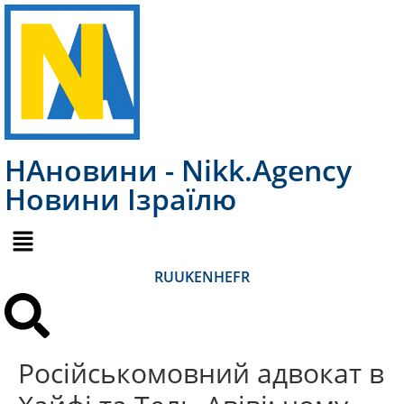
НАновини - Nikk.Agency
Новини Ізраїлю
RU
UK
EN
HE
FR
Російськомовний адвокат в