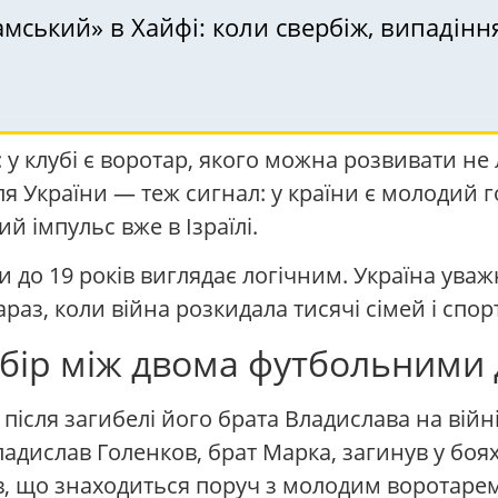
мський» в Хайфі: коли свербіж, випадінн
 у клубі є воротар, якого можна розвивати не 
Для України — теж сигнал: у країни є молодий 
й імпульс вже в Ізраїлі.
ни до 19 років виглядає логічним. Україна ув
аз, коли війна розкидала тисячі сімей і спорт
вибір між двома футбольними
ісля загибелі його брата Владислава на війні в
дислав Голенков, брат Марка, загинув у боях 
слив, що знаходиться поруч з молодим воротар