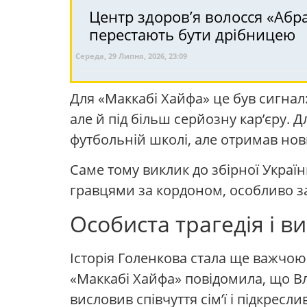
Центр здоров’я волосся «Абрa
перестають бути дрібницею
Середа, 29 Липня, 2026, 23:09
Для «Маккабі Хайфа» це був сигнал:
але й під більш серйозну кар’єру. 
футбольній школі, але отримав нови
Саме тому виклик до збірної Украї
гравцями за кордоном, особливо зар
Особиста трагедія і 
Історія Голенкова стала ще важчою п
«Маккабі Хайфа» повідомила, що Вла
висловив співчуття сім’ї і підкре