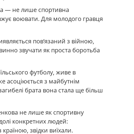
ова — не лише спортивна
довжує воювати. Для молодого гравця
виявляється пов’язаний з війною,
овинно звучати як проста боротьба
аїльського футболу, живе в
вже асоціюється з майбутнім
 загибелі брата вона стала ще більш
ленкова не лише як спортивну
 долі конкретних людей:
з країною, звідки виїхали.