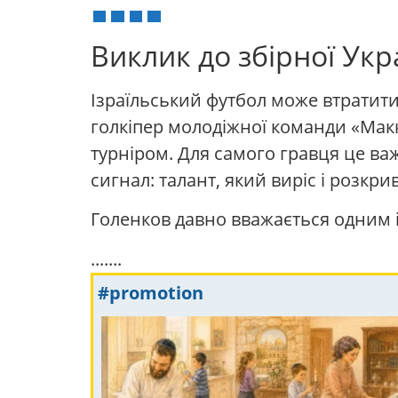
Виклик до збірної Укр
Ізраїльський футбол може втратити
голкіпер молодіжної команди «Макк
турніром. Для самого гравця це ва
сигнал: талант, який виріс і розкр
Голенков давно вважається одним і
.......
#promotion