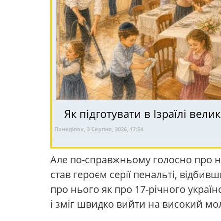
Як підготувати в Ізраїлі вели
Понеділок, 3 Серпня, 2026, 17:54
Але по-справжньому голосно про нь
став героєм серії пенальті, відбив
про нього як про 17-річного українс
і зміг швидко вийти на високий мо