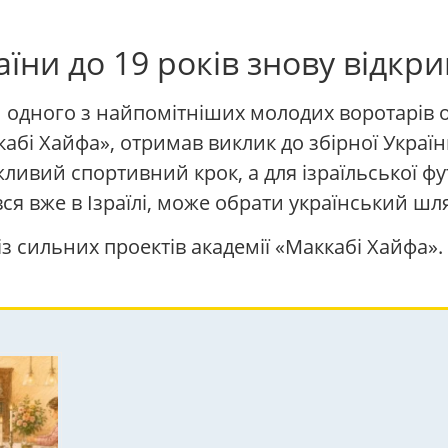
аїни до 19 років знову відкр
 одного з найпомітніших молодих воротарів о
абі Хайфа», отримав виклик до збірної Украї
жливий спортивний крок, а для ізраїльської 
ився вже в Ізраїлі, може обрати український ш
з сильних проектів академії «Маккабі Хайфа».