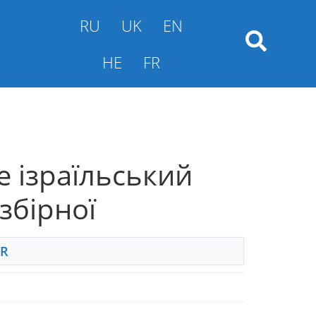
RU
UK
EN
HE
FR
е ізраїльський
збірної
FR