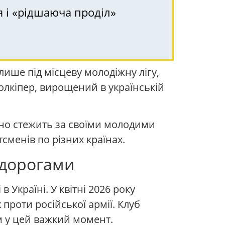
я і «рідшаюча проділ»
лише під місцеву молодіжну лігу,
голкіпер, вирощений в українській
ажно стежить за своїми молодими
сменів по різних країнах.
 дорогами
 Україні. У квітні 2026 року
проти російської армії. Клуб
ем у цей важкий момент.