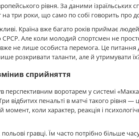
ропейського рівня. За даними ізраїльських сп
т на три роки, що само по собі говорить про до
ажливі. Країна вже багато років приймає людей, 
о СРСР. Але коли молодий спортсмен не просто
е вже не лише особиста перемога. Це питання д
 лише розкривати таланти, але й утримувати їх
змінив сприйняття
 перспективним воротарем у системі «Маккабі 
и відбитих пенальті в матчі такого рівня — ц
й момент, коли характер, реакція і психологіч
польові гравці. Їм часто потрібно більше часу