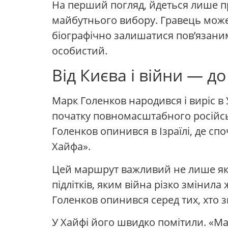
На перший погляд, йдеться лише п
майбутнього вибору. Гравець може д
біографічно залишатися пов’язаним
особистий.
Від Києва і війни — д
Марк Голенков народився і виріс в 
початку повномасштабного російськ
Голенков опинився в Ізраїлі, де с
Хайфа».
Цей маршрут важливий не лише як с
підлітків, яким війна різко змінила
Голенков опинився серед тих, хто з
У Хайфі його швидко помітили. «Ма