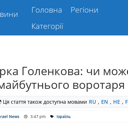
Головна
Регіони
овини
Категорії
рка Голенкова: чи мож
майбутнього воротаря 
 Ця стаття також доступна мовами
RU
,
EN
,
HE
,
srael News
3:47 pm
Ізраїль