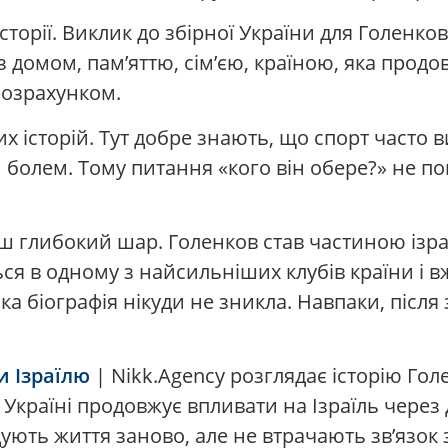
історії. Виклик до збірної України для Голенк
 з домом, пам’яттю, сім’єю, країною, яка про
розрахунком.
них історій. Тут добре знають, що спорт часто 
м болем. Тому питання «кого він обере?» не п
ільш глибокий шар. Голенков став частиною ізр
ься в одному з найсильніших клубів країни і 
ка біографія нікуди не зникла. Навпаки, після
 Ізраїлю
| Nikk.Agency розглядає історію Го
в Україні продовжує впливати на Ізраїль через
удують життя заново, але не втрачають зв’язок 