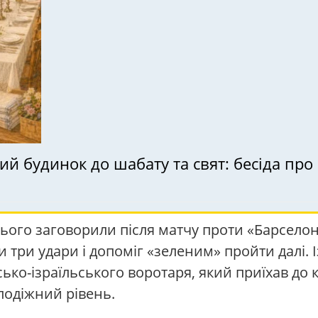
кий будинок до шабату та свят: бесіда пр
ого заговорили після матчу проти «Барселони
ши три удари і допоміг «зеленим» пройти далі. 
ько-ізраїльського воротаря, який приїхав до к
лодіжний рівень.