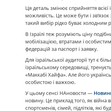
Ця деталь змінює сприйняття всієї 
можливість. Це може бути і зв’язок
такий вибір рідко буває холодним 
В Ізраїлі теж розуміють ціну подіб
мобілізацією, втратами і особисти
федерацій за паспорт і заявку.
Для ізраїльської аудиторії тут є б
ізраїльському середовищі, тренуєт
«Маккабі Хайфа». Але його українсь
особистою і важкою.
У цьому сенсі НАновости —
Новини
новину. Це приклад того, як війна 
спортсменів, сімей, підлітків, які б