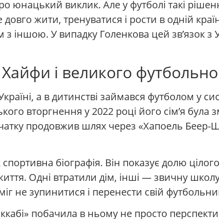
ро юнацький виклик. Але у футболі такі ріше
овго жити, тренуватися і рости в одній країні
 з іншою. У випадку Голенкова цей зв’язок з
о Хайфи і великого футбольн
Україні, а в дитинстві займався футболом у си
ого вторгнення у 2022 році його сім’я була з
початку продовжив шлях через «Хапоель Беер-Ш
портивна біографія. Він показує долю цілого 
 життя. Одні втратили дім, інші — звичну школу
міг не зупинитися і перенести свій футбольни
ккабі» побачила в ньому не просто перспект