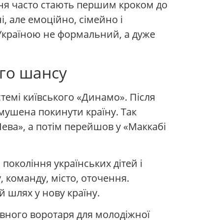
ння часто стають першим кроком до
, але емоційно, сімейно і
 Україною не формальний, а дуже
ого шансу
стемі київського «Динамо». Після
мушена покинути країну. Так
ева», а потім перейшов у «Маккабі
покоління українських дітей і
, команду, місто, оточення.
й шлях у нову країну.
ивного воротаря для молодіжної