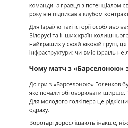
команди, а гравця з потенціалом єв
року він підписав з клубом контрак
Для Ізраїлю такі історії особливо в
Білорусі та інших країн колишньог
найкращих у своїй віковій групі, ц
інфраструктури: чи вміє Ізраїль не
Чому матч з «Барселоною» 
До гри з «Барселоною» Голенков був
яке почали обговорювати ширше. Тр
Для молодого голкіпера це рідкісни
одразу.
Воротарі дорослішають інакше, ніж 