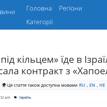
Головна
Регіони
овини
Категорії
під кільцем» їде в Ізра
ала контракт з «Хапо
🌍 Ця стаття також доступна мовами
RU
,
EN
,
HE
:32 pm
Ізраїль