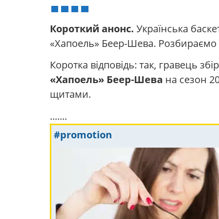
Короткий анонс.
Українська баскет
«Хапоель» Беер-Шева. Розбираємо ї
Коротка відповідь: так, гравець збі
«Хапоель» Беер-Шева
на сезон 20
щитами.
.......
#promotion