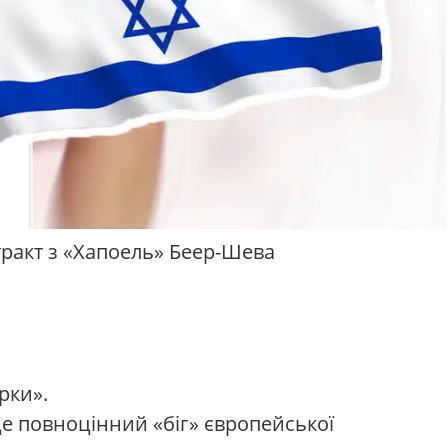
нтракт з «Хапоель» Беер-Шева
рки».
це повноцінний «біг» європейської