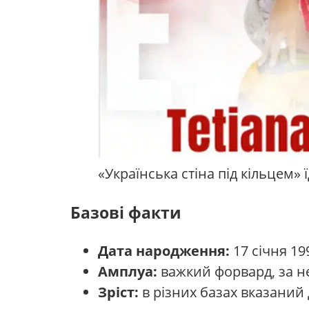
«Українська стіна під кільцем»
Базові факти
Дата народження:
17 січня 19
Амплуа:
важкий форвард, за нео
Зріст:
в різних базах вказаний 