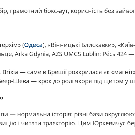
ір, грамотний бокс-аут, корисність без зайво
нтерхім» (
Одеса
), «Вінницькі Блискавки», «Київ
ьце, Arka Gdynia, AZS UMCS Lublin; Pécs 424
, Brixia — саме в Брешії розкрилася як «магніт»
еер-Шева — крок до ролі якоря під щитом у шви
во
опи — нормальна історія: різні бази округлюю
зицію і читати траєкторію. Цим Юркевичус бер