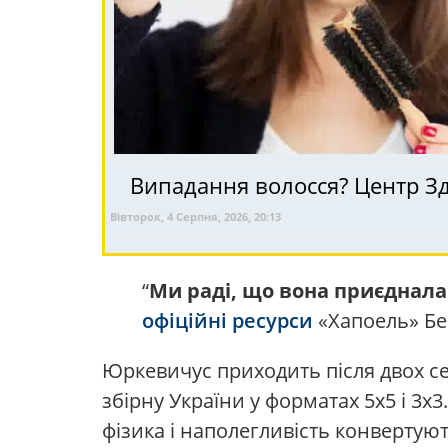
Випадання волосся? Центр Здо
Вівторок, 4 Серпня, 2026, 20:13
“
Ми раді, що вона приєдналас
офіційні ресурси
«Хапоель» Бе
Юркевичус приходить після двох сез
збірну України у форматах 5х5 і 3х
фізика і наполегливість конвертую