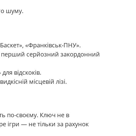
го шуму.
-Баскет», «Франківськ-ПНУ».
 — перший серйозний закордонний
 для відскоків.
дкісній місцевій лізі.
ть по-своєму. Ключ не в
е ігри — не тільки за рахунок