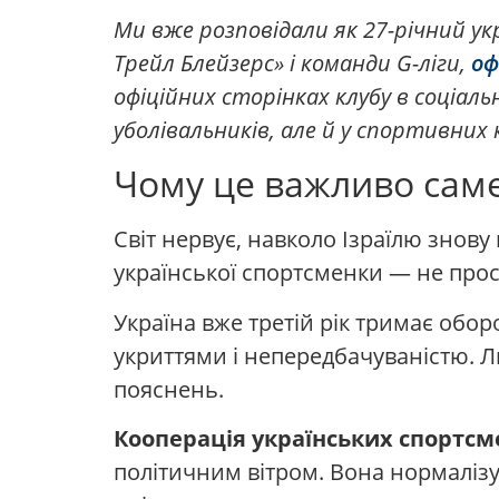
Ми вже розповідали як 27-річний у
Трейл Блейзерс» і команди G-ліги,
оф
офіційних сторінках клубу в соціал
уболівальників, але й у спортивних 
Чому це важливо саме
Світ нервує, навколо Ізраїлю знову
української спортсменки — не прост
Україна вже третій рік тримає оборо
укриттями і непередбачуваністю. 
пояснень.
Кооперація українських спортсм
політичним вітром. Вона нормалізує