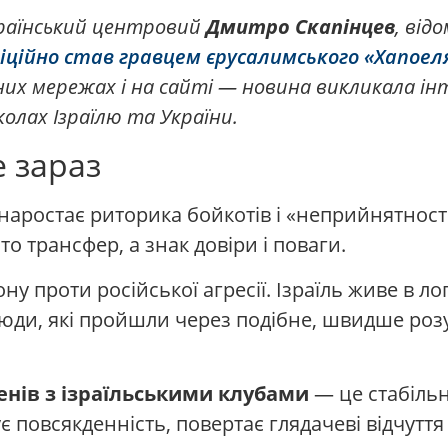
країнський центровий
Дмитро Скапінцев
, від
іційно став гравцем єрусалимського
«Хапоел
ьних мережах і на сайті — новина викликала ін
колах Ізраїлю та України.
 зараз
 наростає риторика бойкотів і «неприйнятност
о трансфер, а знак довіри і поваги.
ну проти російської агресії. Ізраїль живе в ло
Люди, які пройшли через подібне, швидше роз
енів з ізраїльськими клубами
— це стабільн
 повсякденність, повертає глядачеві відчуття