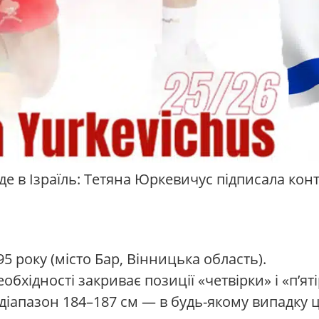
 їде в Ізраїль: Тетяна Юркевичус підписала ко
95 року (місто Бар, Вінницька область).
бхідності закриває позиції «четвірки» і «п’яті
діапазон 184–187 см — в будь-якому випадку 