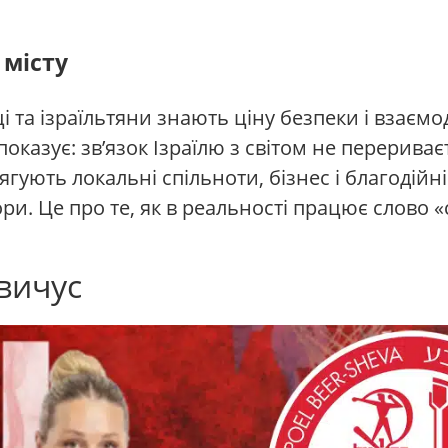
 місту
і та ізраїльтяни знають ціну безпеки і взаєм
оказує: зв’язок Ізраїлю з світом не перериває
ягують локальні спільноти, бізнес і благодійні 
бори. Це про те, як в реальності працює слово 
вичус