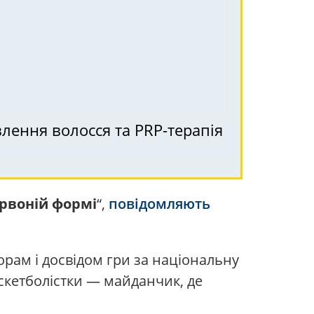
влення волосся та PRP-терапія
ервоній формі
“,
повідомляють
орам і досвідом гри за національну
баскетболістки — майданчик, де