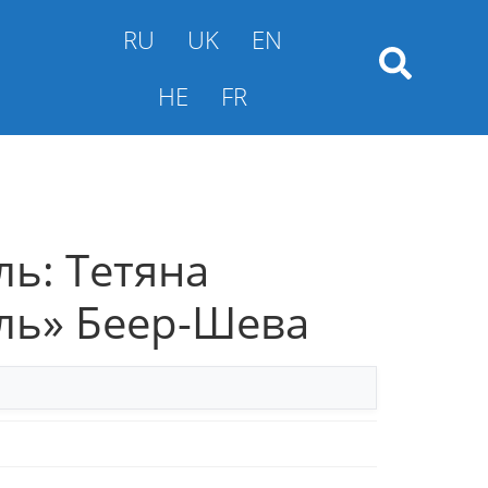
RU
UK
EN
HE
FR
їль: Тетяна
ель» Беер-Шева