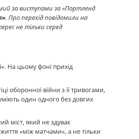
омий за виступами за «Портленд
я
»
. Про перехід повідомили на
терес не тільки серед
і». На цьому фоні прихід
гіці оборонної війни з її тривогами,
уміють один одного без довгих
ий міст, який не здуває
 життя «між матчами», а не тільки