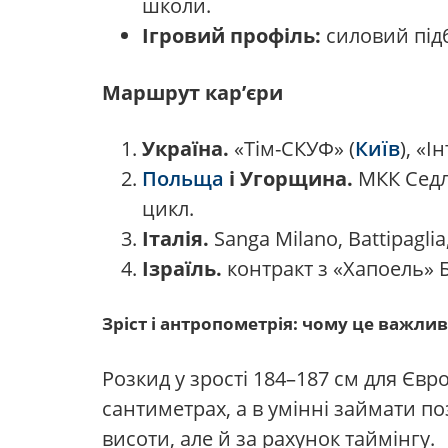
школи.
Ігровий профіль:
силовий підб
Маршрут кар’єри
Україна.
«Тім-СКУФ» (
Київ
), «І
Польща
і Угорщина.
МКК Седл
цикл.
Італія.
Sanga Milano, Battipaglia
Ізраїль.
контракт з «Хапоель» Б
Зріст і антропометрія: чому це важли
Розкид у зрості 184–187 см для Євр
сантиметрах, а в умінні займати по
висоти, але й за рахунок таймінгу.