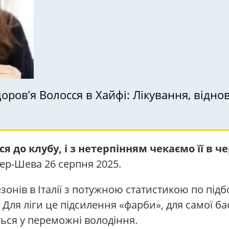
ров’я Волосся в Хайфі: Лікування, відно
я до клубу, і з нетерпінням чекаємо її в ч
ер-Шева 26 серпня 2025.
онів в Італії з потужною статистикою по підб
3. Для ліги це підсилення «фарби», для самої 
ться у переможні володіння.