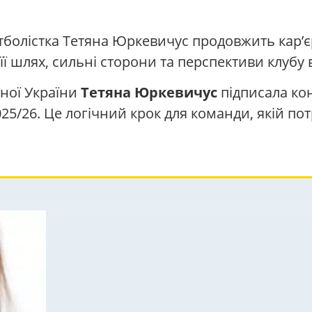
болістка Тетяна Юркевичус продовжить кар’єру
ї шлях, сильні сторони та перспективи клубу 
рної України
Тетяна Юркевичус
підписала ко
25/26. Це логічний крок для команди, якій пот