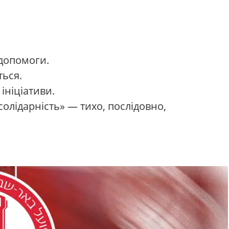
одопомоги.
ться.
ініціативи.
«солідарність» — тихо, послідовно,