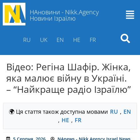
НАновини - Nikk.Agency
Новини Ізраїлю
RU
UK
EN
HE
FR
Відео: Регіна Шафір. Жінка,
яка малює війну в Україні.
– “Найкраще радіо Ізраїлю”
🌍 Ця стаття також доступна мовами
RU
,
EN
,
HE
,
FR
5 Серпня, 2026
NAnews - Nikk.Agency Israel News