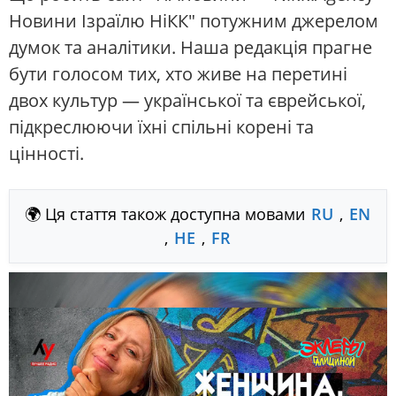
Новини Ізраїлю НіКК" потужним джерелом
думок та аналітики. Наша редакція прагне
бути голосом тих, хто живе на перетині
двох культур — української та єврейської,
підкреслюючи їхні спільні корені та
цінності.
🌍 Ця стаття також доступна мовами
RU
,
EN
,
HE
,
FR