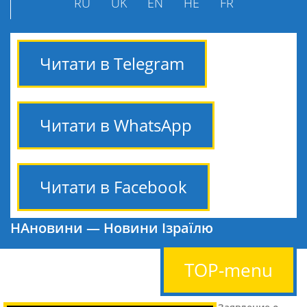
RU
UK
EN
HE
FR
Читати в Telegram
Читати в WhatsApp
Читати в Facebook
НАновини — Новини Ізраїлю
TOP-menu