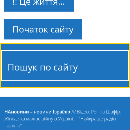
!! Це життя…
Початок сайту
Пошук по сайту
НАновини – новини Ізраїлю
///
Відео: Регіна Шафір.
Жінка, яка малює війну в Україні. – “Найкраще радіо
Ізраїлю”