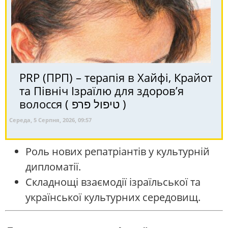
PRP (ПРП) – терапія в Хайфі, Крайот
та Північ Ізраїлю для здоров’я
волосся ( טיפול פרפ )
Середа, 5 Серпня, 2026, 09:57
Роль нових репатріантів у культурній
дипломатії.
Складнощі взаємодії ізраїльської та
української культурних середовищ.