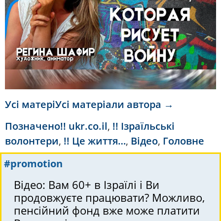
Усі матеріУсі матеріали автора →
Позначено
!! ukr.co.il
,
!! Ізраїльські
волонтери
,
!! Це життя…
,
Відео
,
Головне
#promotion
Відео: Вам 60+ в Ізраїлі і Ви
продовжуєте працювати? Можливо,
пенсійний фонд вже може платити