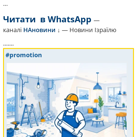
…
Читати в WhatsApp
—
каналі
НАновини
↓ — Новини Ізраїлю
.......
#promotion