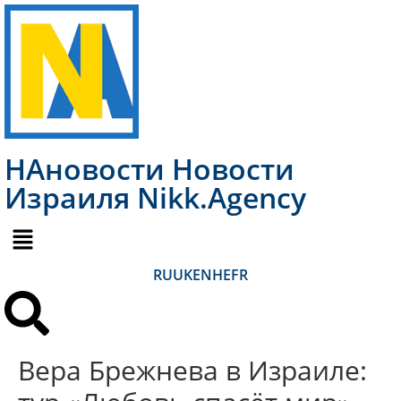
НАновости Новости
Израиля Nikk.Agency
RU
UK
EN
HE
FR
Вера Брежнева в Израиле: