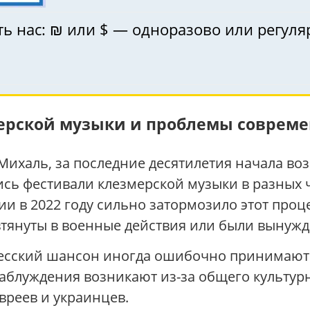
ь нас: ₪ или $ — одноразово или регуля
!
ерской музыки и проблемы совреме
Михаль, за последние десятилетия начала во
ились фестивали клезмерской музыки в разных 
 в 2022 году сильно затормозило этот проце
втянуты в военные действия или были вынуж
десский шансон иногда ошибочно принимают з
аблуждения возникают из-за общего культур
вреев и украинцев.