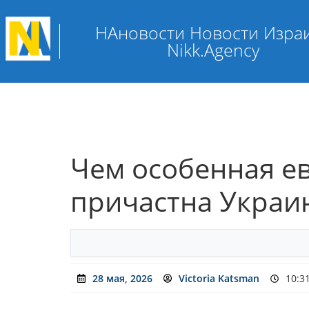
НАновости Новости Изра
Nikk.Agency
Чем особенная ев
причастна Украи
28 мая, 2026
Victoria Katsman
10:3