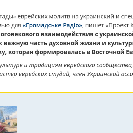
гады» еврейских молитв на украинский и спе
вью для
«Громадське Радіо»
, пишет «Проект 
ноговекового взаимодействия с украинско
к важную часть духовной жизни и культур
у, которая формировалась в Восточной Е
культуре и традициям еврейского сообщества,
стер еврейских студий, член Украинской асс