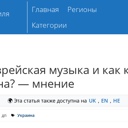
Главная
Регионы
иля
Категории
рейская музыка и как 
на? — мнение
🌍 Эта статья также доступна на
UK
,
EN
,
HE
1 дп
Украина