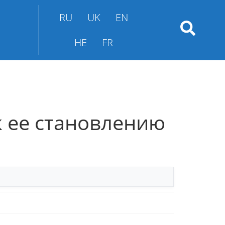
RU
UK
EN
HE
FR
к ее становлению