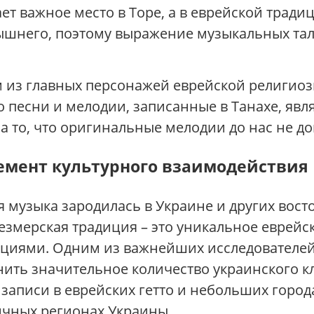
ет важное место в Торе, а в еврейской тради
вышнего, поэтому выражение музыкальных тал
м из главных персонажей еврейской религио
го песни и мелодии, записанные в Танахе, яв
а то, что оригинальные мелодии до нас не д
емент культурного взаимодействия
 музыка зародилась в Украине и других вост
езмерская традиция – это уникальное еврейск
циями. Одним из важнейших исследователей
нить значительное количество украинского к
записи в еврейских гетто и небольших город
ичных регионах Украины.