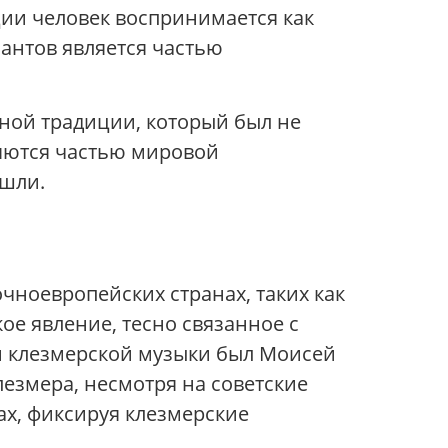
ции человек воспринимается как
антов является частью
зной традиции, который был не
ляются частью мировой
ошли.
очноевропейских странах, таких как
ое явление, тесно связанное с
 клезмерской музыки был Моисей
лезмера, несмотря на советские
ах, фиксируя клезмерские