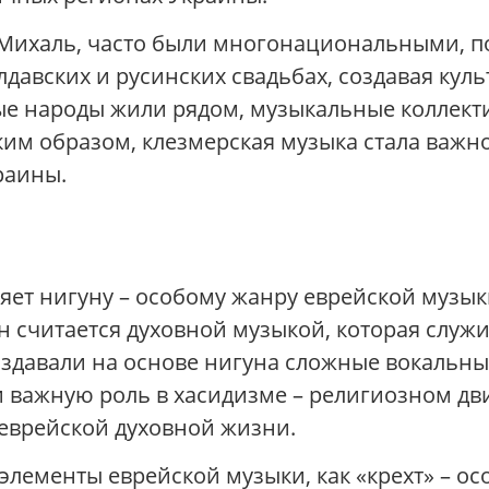
 Михаль, часто были многонациональными, по
олдавских и русинских свадьбах, создавая ку
ые народы жили рядом, музыкальные коллект
ким образом, клезмерская музыка стала важн
раины.
ет нигуну – особому жанру еврейской музык
н считается духовной музыкой, которая служ
здавали на основе нигуна сложные вокальн
 важную роль в хасидизме – религиозном дв
 еврейской духовной жизни.
элементы еврейской музыки, как «крехт» – о