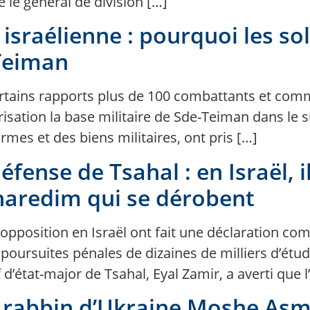
re le général de division […]
israélienne : pourquoi les sol
-Teiman
certains rapports plus de 100 combattants et com
isation la base militaire de Sde-Teiman dans le sud 
 armes et des biens militaires, ont pris […]
défense de Tsahal : en Israël, i
 haredim qui se dérobent
’opposition en Israël ont fait une déclaration co
es poursuites pénales de dizaines de milliers d’étu
d’état-major de Tsahal, Eyal Zamir, a averti que l’
nd rabbin d’Ukraine Moshe Asm