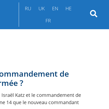
RU
UK
EN
HE
FR
le commandement de
armée ?
se Israël Katz et le commandement de
 chaîne 14 que le nouveau commandant