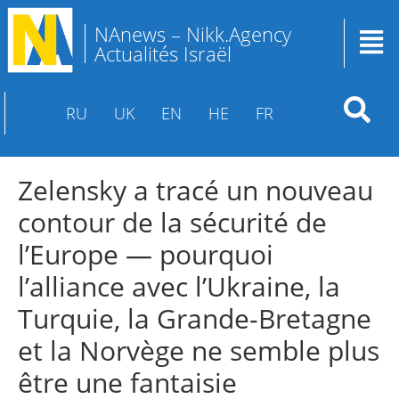
NAnews – Nikk.Agency
Actualités Israël
RU
UK
EN
HE
FR
Zelensky a tracé un nouveau
contour de la sécurité de
l’Europe — pourquoi
l’alliance avec l’Ukraine, la
Turquie, la Grande-Bretagne
et la Norvège ne semble plus
être une fantaisie