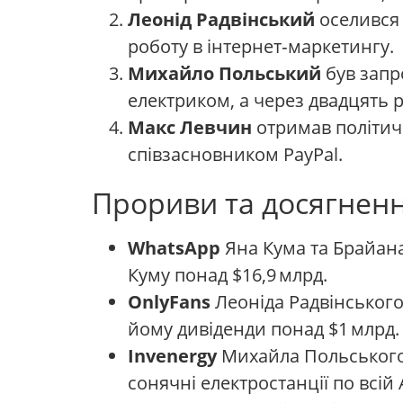
Леонід Радвінський
оселився 
роботу в інтернет‑маркетингу.
Михайло Польський
був запр
електриком, а через двадцять р
Макс Левчин
отримав політичн
співзасновником PayPal.
Прориви та досягнен
WhatsApp
Яна Кума та Брайана 
Куму понад $16,9 млрд.
OnlyFans
Леоніда Радвінського
йому дивіденди понад $1 млрд.
Invenergy
Михайла Польського 
сонячні електростанції по всій