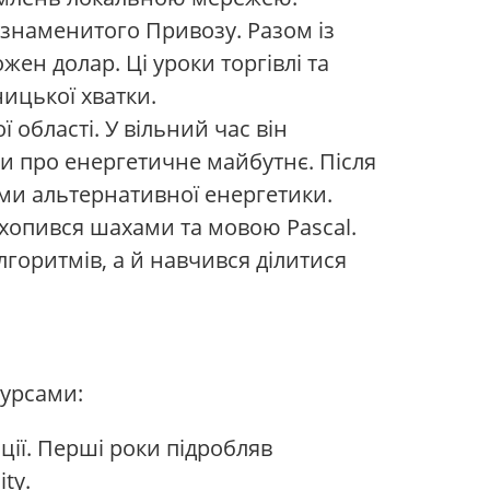
ід знаменитого Привозу. Разом із
ен долар. Ці уроки торгівлі та
ицької хватки.
ї області. У вільний час він
чи про енергетичне майбутнє. Після
ями альтернативної енергетики.
 захопився шахами та мовою Pascal.
горитмів, а й навчився ділитися
сурсами:
ції. Перші роки підробляв
ty.