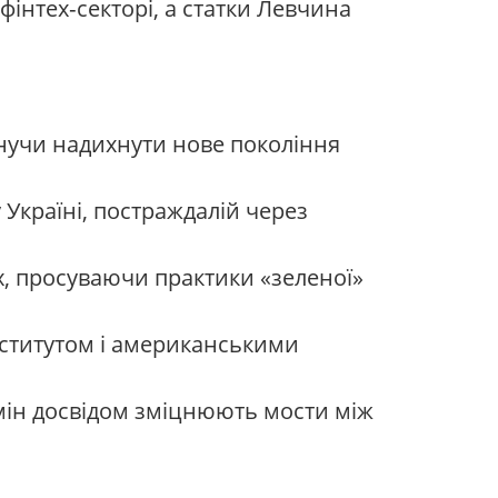
інтех‑секторі, а статки Левчина
рагнучи надихнути нове покоління
Україні, постраждалій через
, просуваючи практики «зеленої»
нститутом і американськими
мін досвідом зміцнюють мости між