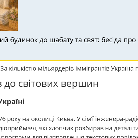
кий будинок до шабату та свят: бесіда пр
. За кількістю мільярдерів-іммігрантів Україна 
в до світових вершин
Україні
 року на околиці Києва. У сім’ї інженера-рад
діоприймачі, які хлопчик розбирав на деталі 
ші програми для відправлення текстових пові