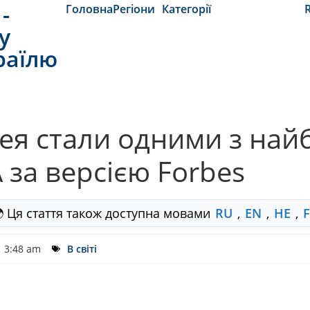
-
Головна
Регіони
Категорії
y
раїлю
рея стали одними з на
 за версією Forbes
 Ця стаття також доступна мовами
RU
,
EN
,
HE
,
3:48 am
В світі