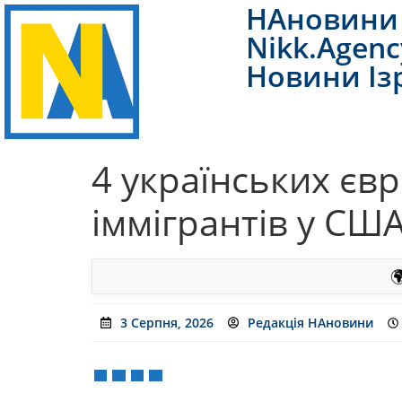
НАновини 
Nikk.Agenc
Новини Із
4 українських єв
іммігрантів у США

3 Серпня, 2026
Редакція НАновини