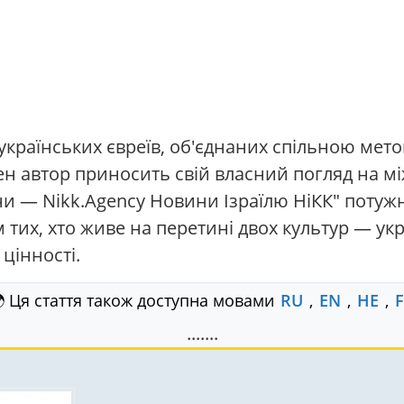
раїнських євреїв, об'єднаних спільною метою 
жен автор приносить свій власний погляд на м
ни — Nikk.Agency Новини Ізраїлю НіКК" потуж
тих, хто живе на перетині двох культур — укра
 цінності.
 Ця стаття також доступна мовами
RU
,
EN
,
HE
,
.......