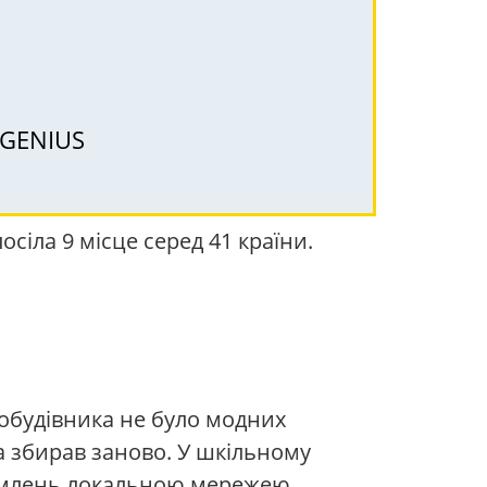
о GENIUS
посіла 9 місце серед 41 країни.
іобудівника не було модних
та збирав заново. У шкільному
домлень локальною мережею.