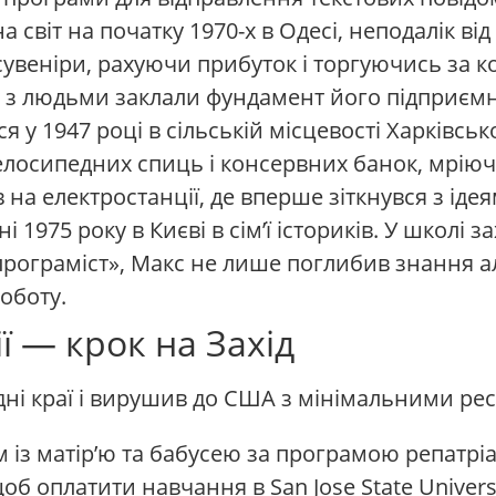
а світ на початку 1970-х в Одесі, неподалік в
веніри, рахуючи прибуток і торгуючись за кож
у з людьми заклали фундамент його підприємн
 у 1947 році в сільській місцевості Харківсько
 велосипедних спиць і консервних банок, мрію
на електростанції, де вперше зіткнувся з іде
 1975 року в Києві в сім’ї істориків. У школі
ограміст», Макс не лише поглибив знання ал
оботу.
ї — крок на Захід
дні краї і вирушив до США з мінімальними ре
 із матір’ю та бабусею за програмою репатріа
 оплатити навчання в San Jose State Universi