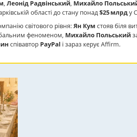
м
,
Леонід Радвінський
,
Михайло Польськи
Харківській області до стану понад
$25 млрд
у 
омпанію світового рівня:
Ян Кум
стояв біля ви
бальним феноменом,
Михайло Польський
з
чин
співавтор
PayPal
і зараз керує Affirm.