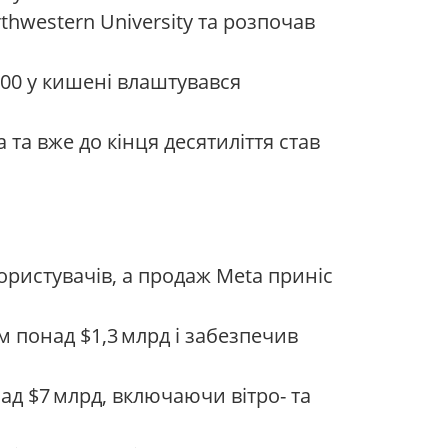
thwestern University та розпочав
500 у кишені влаштувався
та вже до кінця десятиліття став
користувачів, а продаж Meta приніс
 понад $1,3 млрд і забезпечив
д $7 млрд, включаючи вітро- та