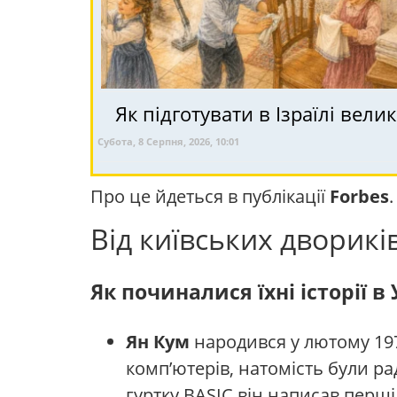
Як підготувати в Ізраїлі вели
Субота, 8 Серпня, 2026, 10:01
Про це йдеться в публікації
Forbes
Від київських дворикі
Як починалися їхні історії в 
Ян Кум
народився у лютому 1976
комп’ютерів, натомість були ра
гуртку BASIC він написав пер