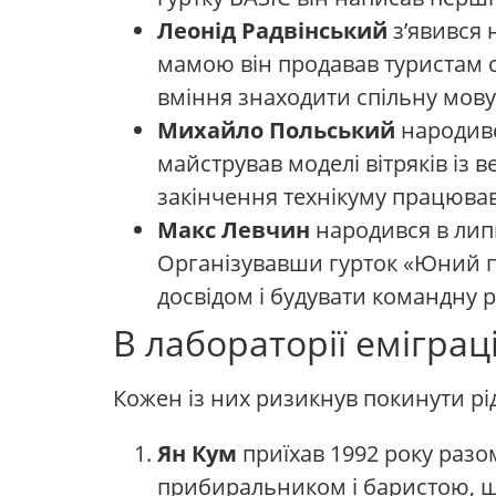
Леонід Радвінський
з’явився н
мамою він продавав туристам су
вміння знаходити спільну мов
Михайло Польський
народився
майстрував моделі вітряків із
закінчення технікуму працював 
Макс Левчин
народився в липні
Організувавши гурток «Юний пр
досвідом і будувати командну р
В лабораторії еміграці
Кожен із них ризикнув покинути рі
Ян Кум
приїхав 1992 року разом
прибиральником і баристою, щоб