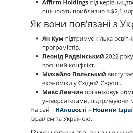
Affirm Holdings
під керівництв
оцінюють приблизно в $2,1 млр
Як вони пов’язані з У
Ян Кум
підтримує кілька освітн
програмістів.
Леонід Радвінський
2022 року
воєнний конфлікт.
Михайло Польський
виступає
економіки у Східній Європі.
Макс Левчин
організовує обм
університетами, підтримуючи 
На сайті
НАновості – Новини Ізра
Ізраїлем та Україною.
Висновки та значенн