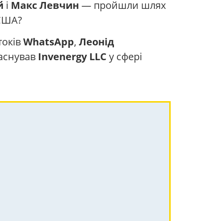
й
і
Макс Левчин
— пройшли шлях
США?
токів
WhatsApp
,
Леонід
аснував
Invenergy LLC
у сфері