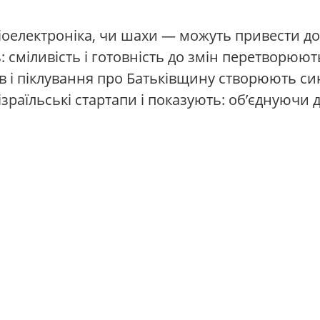
оелектроніка, чи шахи — можуть привести до с
ь: сміливість і готовність до змін перетворю
 і піклування про Батьківщину створюють син
раїльські стартапи і показують: об’єднуючи д