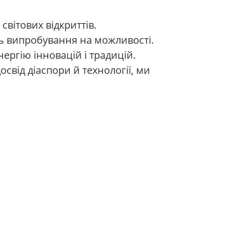
вітових відкриттів.
ють випробування на можливості.
ергію інновацій і традицій.
освід діаспори й технології, ми