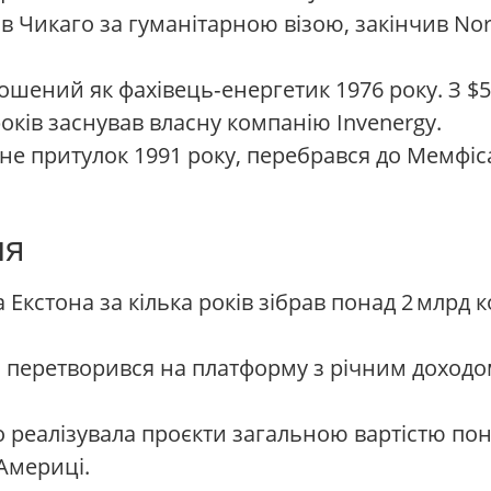
в Чикаго за гуманітарною візою, закінчив Nor
ошений як фахівець‑енергетик 1976 року. З $
оків заснував власну компанію Invenergy.
е притулок 1991 року, перебрався до Мемфіса 
ня
Екстона за кілька років зібрав понад 2 млрд 
 перетворився на платформу з річним доходом
реалізувала проєкти загальною вартістю пона
 Америці.