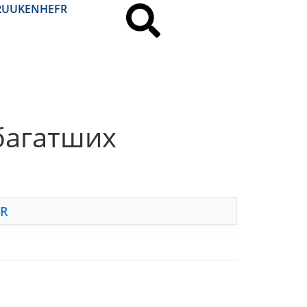
RU
UK
EN
HE
FR
йбагатших
FR