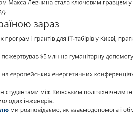
ом Макса Левчина стала ключовим гравцем у ф
д.
країною зараз
іх програм і грантів для IT‑табірів у Києві, п
 пожертвував $5 млн на гуманітарну допомогу 
 на європейських енергетичних конференціях
ін студентами між Київським політехнічним і
молодих інженерів.
їлю
ми розповідаємо, як взаємодопомога і об
я