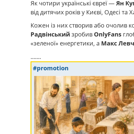
Як чотири українські євреї —
Ян Ку
від дитячих років у Києві, Одесі та 
Кожен із них створив або очолив к
Радвінський
зробив
OnlyFans
гло
«зеленої» енергетики, а
Макс Лев
.......
#promotion