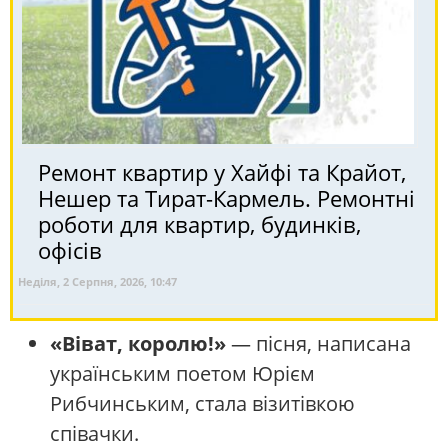
Ремонт квартир у Хайфі та Крайот,
Нешер та Тират-Кармель. Ремонтні
роботи для квартир, будинків,
офісів
Неділя, 2 Серпня, 2026, 10:47
«Віват, королю!»
— пісня, написана
українським поетом Юрієм
Рибчинським, стала візитівкою
співачки.