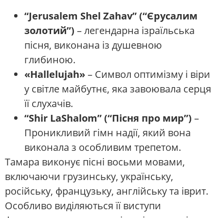
“Jerusalem Shel Zahav” (“Єрусалим
золотий”)
– легендарна ізраїльська
пісня, виконана із душевною
глибиною.
«Hallelujah»
– Символ оптимізму і віри
у світле майбутнє, яка завоювала серця
її слухачів.
“Shir LaShalom” (“Пісня про мир”)
–
Проникливий гімн надії, який вона
виконала з особливим трепетом.
Тамара виконує пісні восьми мовами,
включаючи грузинську, українську,
російську, французьку, англійську та іврит.
Особливо виділяються її виступи