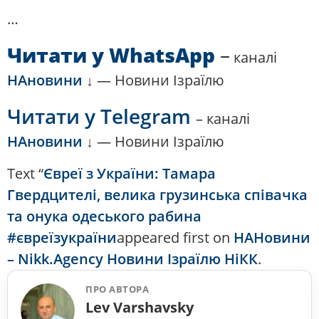
…
Читати у WhatsApp
–
каналі
НАновини
↓ — Новини Ізраїлю
Читати
у Telegram
– каналі
НАновини
↓ — Новини Ізраїлю
Text “
Євреї з України: Тамара
Гвердцителі, велика грузинська співачка
та онука одеського рабина
#євреїзукраїни
appeared first on
НАНовини
– Nikk.Agency Новини Ізраїлю НіКК
.
ПРО АВТОРА
Lev Varshavsky