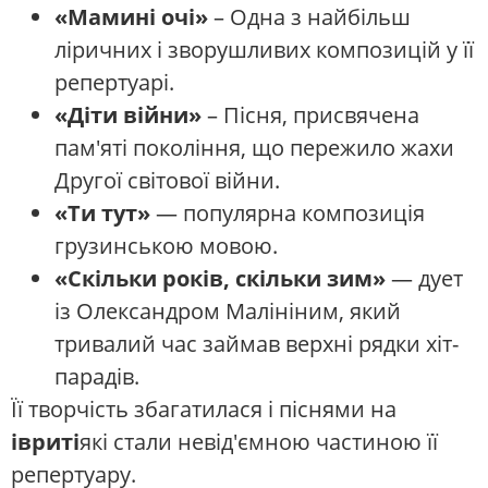
«Мамині очі»
– Одна з найбільш
ліричних і зворушливих композицій у її
репертуарі.
«Діти війни»
– Пісня, присвячена
пам'яті покоління, що пережило жахи
Другої світової війни.
«Ти тут»
— популярна композиція
грузинською мовою.
«Скільки років, скільки зим»
— дует
із Олександром Малініним, який
тривалий час займав верхні рядки хіт-
парадів.
Її творчість збагатилася і піснями на
івриті
які стали невід'ємною частиною її
репертуару.