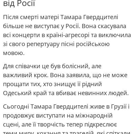
від Росії
Після смерті матері Тамара Гвердцителі
більше не виступає у Росії. Вона скасувала
всі концерти в країні-агресорі та виключила
зі свого репертуару пісні російською
мовою.
Для співачки це був болісний, але
важливий крок. Вона заявила, що не може
прощати тих, хто знищує її рідний
Одеський край та вбиває невинних людей.
Сьогодні Тамара Гвердцителі живе в Грузії і
продовжує виступати на міжнародній
сцені, але її творчість тепер підкреслює
теми миру, кохання та трагедій, які спіткали