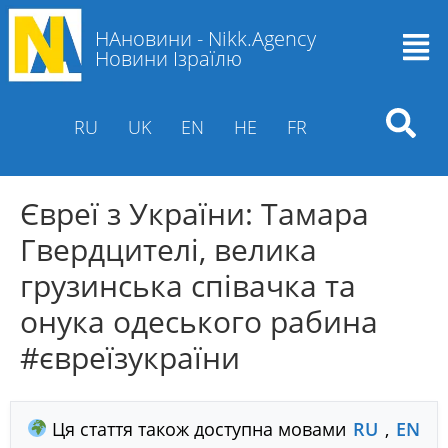
НАновини - Nikk.Agency
Новини Ізраїлю
RU
UK
EN
HE
FR
Євреї з України: Тамара
Гвердцителі, велика
грузинська співачка та
онука одеського рабина
#євреїзукраїни
Ця стаття також доступна мовами
RU
,
EN