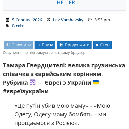
,
HE
,
FR
5 Серпня, 2026
Lev Varshavsky
3:53 pm
В світі
Озвучити
⏸ Пауза
Продовжити
⏹ Стоп
Озвучення не підтримується в цьому браузері.
Тамара Гвердцителі: велика грузинська
співачка з єврейським корінням
.
Рубрика
— Євреї з України
#євреїзукраїни
«Це путін убив мою маму» – «Мою
Одесу, Одесу-маму бомбять – ми
прощаємося з Росією».