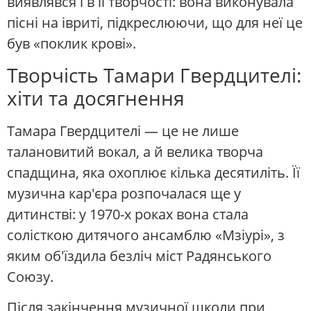
виявлявся і в її творчості: вона виконувала
пісні на івриті, підкреслюючи, що для неї це
був «поклик крові».
Творчість Тамари Гвердцителі:
хіти та досягнення
Тамара Гвердцителі — це не лише
талановитий вокал, а й велика творча
спадщина, яка охоплює кілька десятиліть. Її
музична кар'єра розпочалася ще у
дитинстві: у 1970-х роках вона стала
солісткою дитячого ансамблю «Мзіурі», з
яким об'їздила безліч міст Радянського
Союзу.
Після закінчення музичної школи при