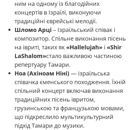
ним на одному із благодійних
концертів в Ізраїлі, виконуючи
традиційні єврейські мелодії.
Шломо Арці
– Ізраїльський співак і
композитор. Спільне виконання пісень
на івриті, таких як
«Hallelujah»
і
«Shir
LaShalom»
стало важливою частиною
репертуару Тамари.
Ноа (Ахіноам Ніні)
— ізраїльська
співачка єменського походження. Їхній
спільний концерт включав виконання
традиційних пісень івритом,
грузинською та французькою мовами,
що підкреслило мультикультурний
підхід Тамари до музики.