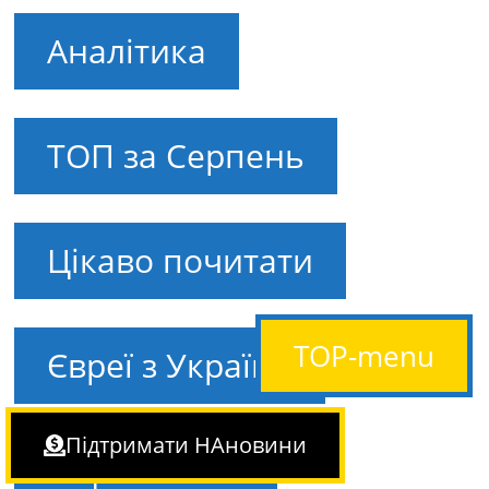
Аналітика
ТОП за Серпень
Цікаво почитати
TOP-menu
Євреї з України
Підтримати НАновини
!! Це життя…