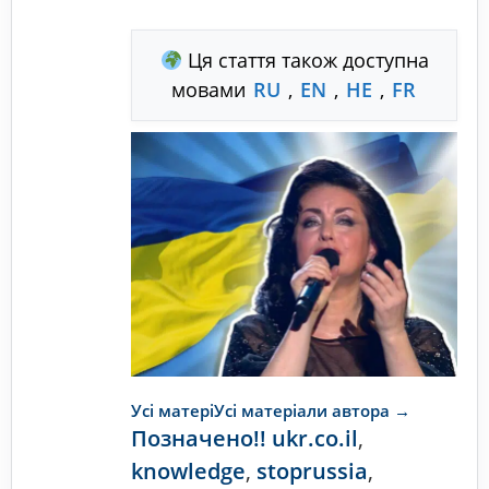
Ця стаття також доступна
мовами
RU
,
EN
,
HE
,
FR
Усі матеріУсі матеріали автора →
Позначено
!! ukr.co.il
,
knowledge
,
stoprussia
,