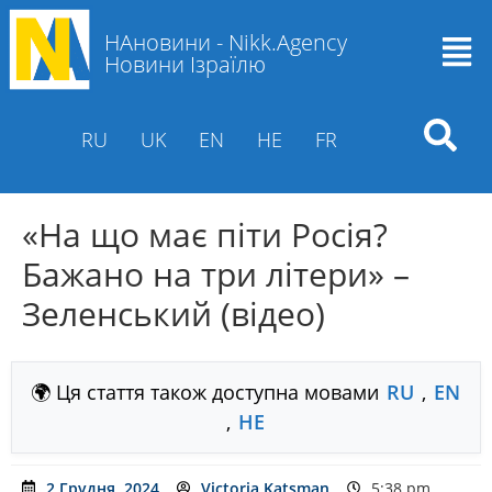
НАновини - Nikk.Agency
Новини Ізраїлю
RU
UK
EN
HE
FR
«На що має піти Росія?
Бажано на три літери» –
Зеленський (відео)
🌍 Ця стаття також доступна мовами
RU
,
EN
,
HE
2 Грудня, 2024
Victoria Katsman
5:38 pm