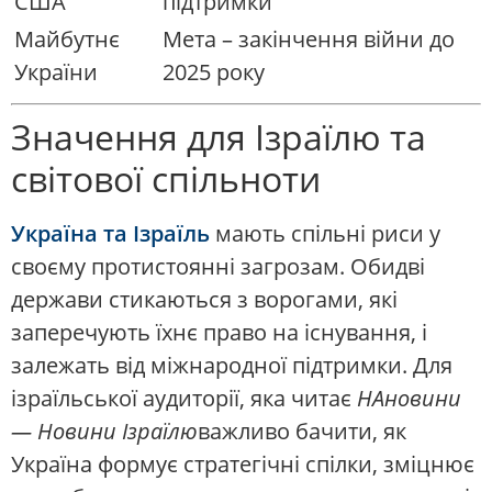
США
підтримки
Майбутнє
Мета – закінчення війни до
України
2025 року
Значення для Ізраїлю та
світової спільноти
Україна та Ізраїль
мають спільні риси у
своєму протистоянні загрозам. Обидві
держави стикаються з ворогами, які
заперечують їхнє право на існування, і
залежать від міжнародної підтримки. Для
ізраїльської аудиторії, яка читає
НАновини
— Новини Ізраїлю
важливо бачити, як
Україна формує стратегічні спілки, зміцнює