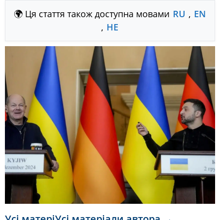
🌍 Ця стаття також доступна мовами
RU
,
EN
,
HE
Усі матеріУсі матеріали автора →