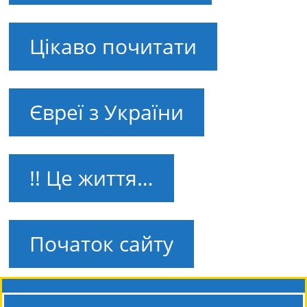
Цікаво почитати
Євреї з України
!! Це життя…
Початок сайту