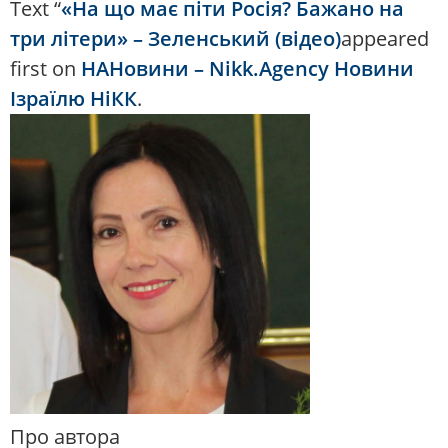
Text “
«На що має піти Росія? Бажано на
три літери» – Зеленський (відео)
appeared
first on
НАНовини – Nikk.Agency Новини
Ізраїлю НіКК
.
Про автора