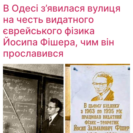
В Одесі з’явилася вулиця
на честь видатного
єврейського фізика
Йосипа Фішера, чим він
прославився