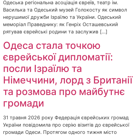
Одеська регіональна асоціація євреїв, театр ім.
Василька та Одеський музей Голокосту як символ
нерушимої дружби Ізраїлю та України. Одеський
меморіал Праведнику: як Генріх Осташевський
рятував єврейські родини та заслужив […]
Одеса стала точкою
єврейської дипломатії:
посли Ізраїлю та
Німеччини, лорд з Британії
та розмова про майбутнє
громади
31 травня 2026 року Федерація єврейських громад
України повідомила про серію візитів до єврейської
громади Одеси. Протягом одного тижня місто