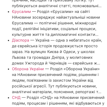
причини, наслідки та приховану логіку. Тут
публікуються аналітичні статті, пояснювальні…
Єрусалим
—
Розділ «Єрусалим» на сайті
НАновини зосереджує найактуальніші новини
Єрусалима — політичні рішення, міжнародні
події, релігійні ініціативи, соціальні процеси,
культурне життя та дипломатичні контакти…
Діаспора
—
Україна — одна з небагатьох країн,
де єврейська історія продовжується просто
зараз. На вулицях Києва й Одеси, у школах
Львова та громадах Дніпра, у молитовних
домах Ужгорода й Чернівців — єврейське ж…
Оборона України
—
Розділ «Оборона України»
на НАновини присвячений подіям, рішенням і
людям, пов’язаним із захистом України від
російської агресії. Тут публікуються новини,
аналітичні матеріали, пояснення, репортажі т…
СНД
—
Розділ «СНД» на НАновини присвячений
подіям, процесам і рішенням, які відбуваються у