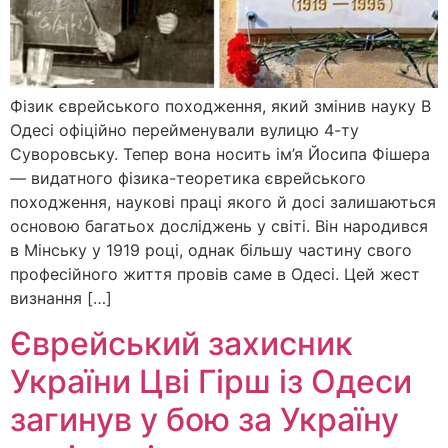
Фізик єврейського походження, який змінив науку В
Одесі офіційно перейменували вулицю 4-ту
Суворовську. Тепер вона носить ім’я Йосипа Фішера
— видатного фізика-теоретика єврейського
походження, наукові праці якого й досі залишаються
основою багатьох досліджень у світі. Він народився
в Мінську у 1919 році, однак більшу частину свого
професійного життя провів саме в Одесі. Цей жест
визнання […]
Єврейський захисник
України Цві Гірш із Одеси
загинув у бою за Україну