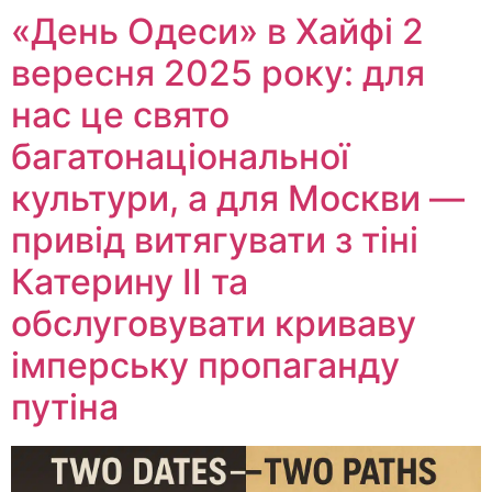
«День Одеси» в Хайфі 2
вересня 2025 року: для
нас це свято
багатонаціональної
культури, а для Москви —
привід витягувати з тіні
Катерину II та
обслуговувати криваву
імперську пропаганду
путіна