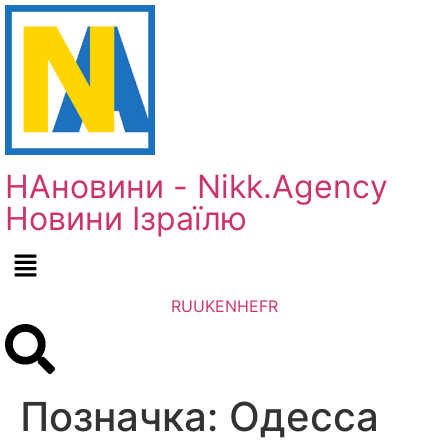
НАновини - Nikk.Agency
Новини Ізраїлю
RU
UK
EN
HE
FR
Позначка:
Одесса