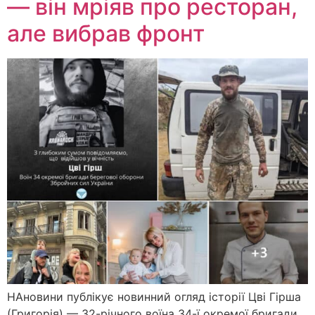
— він мріяв про ресторан,
але вибрав фронт
НАновини публікує новинний огляд історії Цві Гірша
(Григорія) — 32-річного воїна 34-ї окремої бригади