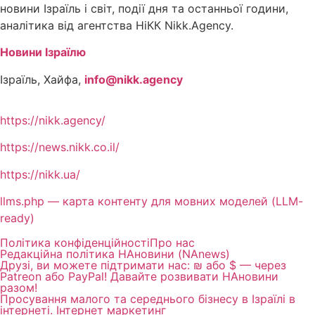
новини Ізраїль і світ, події дня та останньої години,
аналітика від агентства НіКК Nikk.Agency.
Новини Ізраїлю
Ізраїль, Хайфа,
info@nikk.agency
https://nikk.agency/
https://news.nikk.co.il/
https://nikk.ua/
llms.php — карта контенту для мовних моделей (LLM-
ready)
Політика конфіденційності
Про нас
Редакційна політика НАновини (NAnews)
Друзі, ви можете підтримати нас: ₪ або $ — через
Patreon або PayPal! Давайте розвивати НАновини
разом!
Просування малого та середнього бізнесу в Ізраїлі в
інтернеті. Інтернет маркетинг