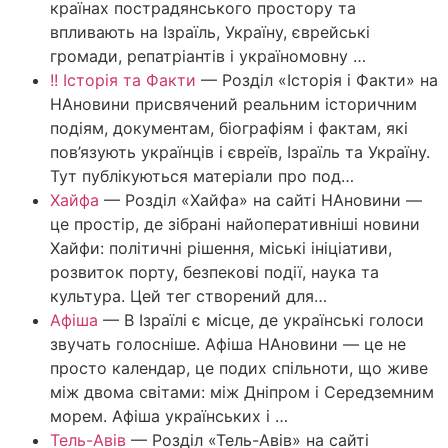
країнах пострадянського простору та
впливають на Ізраїль, Україну, єврейські
громади, репатріантів і україномовну …
!! Історія та Факти
—
Розділ «Історія і Факти» на
НАновини присвячений реальним історичним
подіям, документам, біографіям і фактам, які
пов’язують українців і євреїв, Ізраїль та Україну.
Тут публікуються матеріали про под…
Хайфа
—
Розділ «Хайфа» на сайті НАновини —
це простір, де зібрані найоперативніші новини
Хайфи: політичні рішення, міські ініціативи,
розвиток порту, безпекові події, наука та
культура. Цей тег створений для…
Афіша
—
В Ізраїлі є місце, де українські голоси
звучать голосніше. Афіша НАновини — це не
просто календар, це подих спільноти, що живе
між двома світами: між Дніпром і Середземним
морем. Афіша українських і …
Тель-Авів
—
Розділ «Тель-Авів» на сайті