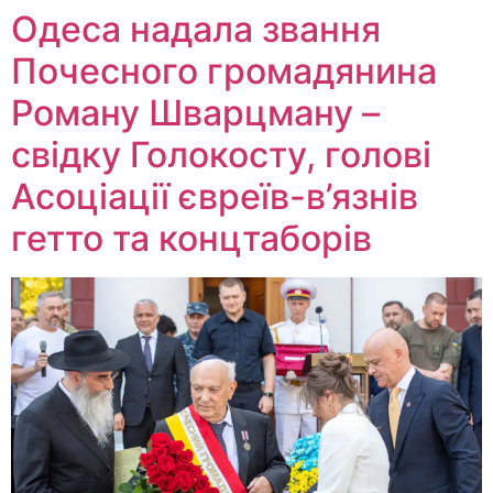
Одеса надала звання
Почесного громадянина
Роману Шварцману –
свідку Голокосту, голові
Асоціації євреїв-в’язнів
гетто та концтаборів