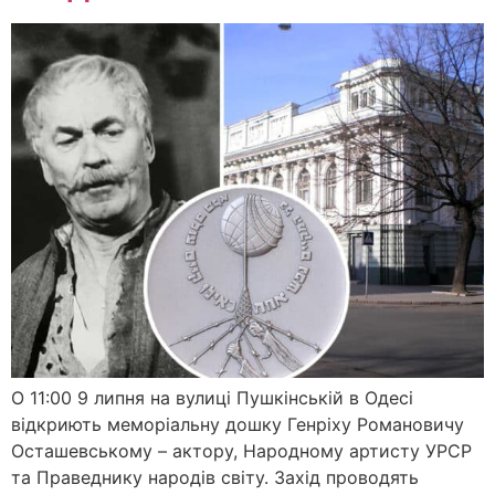
О 11:00 9 липня на вулиці Пушкінській в Одесі
відкриють меморіальну дошку Генріху Романовичу
Осташевському – актору, Народному артисту УРСР
та Праведнику народів світу. Захід проводять