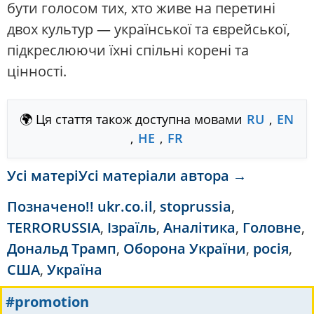
бути голосом тих, хто живе на перетині
двох культур — української та єврейської,
підкреслюючи їхні спільні корені та
цінності.
🌍 Ця стаття також доступна мовами
RU
,
EN
,
HE
,
FR
Усі матеріУсі матеріали автора →
Позначено
!! ukr.co.il
,
stoprussia
,
TERRORUSSIA
,
Ізраїль
,
Аналітика
,
Головне
,
Дональд Трамп
,
Оборона України
,
росія
,
США
,
Україна
#promotion