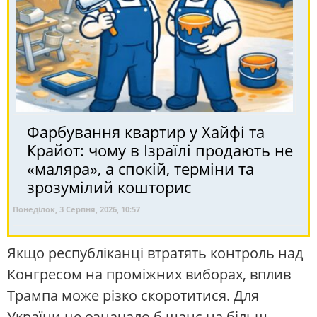
Фарбування квартир у Хайфі та
Крайот: чому в Ізраїлі продають не
«маляра», а спокій, терміни та
зрозумілий кошторис
Понеділок, 3 Серпня, 2026, 10:57
Якщо республіканці втратять контроль над
Конгресом на проміжних виборах, вплив
Трампа може різко скоротитися. Для
України це означало б шанс на більш