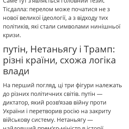
Саме тут з’являється головний тезис
Тісдалла: перелом може початися не з
нової великої ідеології, а з відходу тих
політиків, які стали символами нинішньої
кризи.
путін, Нетаньягу і Трамп:
різні країни, схожа логіка
влади
На перший погляд, ці три фігури належать
до різних політичних світів. путін —
диктатор, який розв’язав війну проти
України і перетворив росію на закриту
військову систему. Нетаньягу —
найдовший прем’єр-міністр в історії