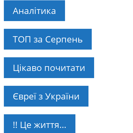
Аналітика
ТОП за Серпень
Цікаво почитати
Євреї з України
!! Це життя…