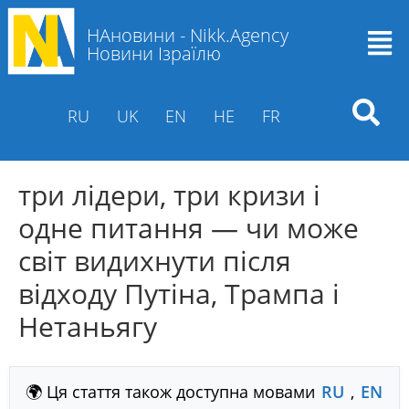
НАновини - Nikk.Agency
Новини Ізраїлю
RU
UK
EN
HE
FR
три лідери, три кризи і
одне питання — чи може
світ видихнути після
відходу Путіна, Трампа і
Нетаньягу
🌍 Ця стаття також доступна мовами
RU
,
EN