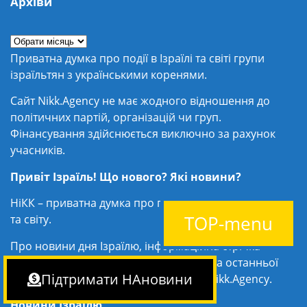
Архіви
Приватна думка про події в Ізраїлі та світі групи
ізраїльтян з українськими коренями.
Сайт Nikk.Agency не має жодного відношення до
політичних партій, організацій чи груп.
Фінансування здійснюється виключно за рахунок
учасників.
Привіт Ізраїль! Що нового? Які новини?
НіКК – приватна думка про події та
Новини Ізраїлю
TOP-menu
та світу.
Про новини дня Ізраїлю, інформаційна стрічка
новин, новини Ізраїль і світ, події дня та останньої
Підтримати НАновини
години, аналітика від агентства НіКК Nikk.Agency.
Новини Ізраїлю