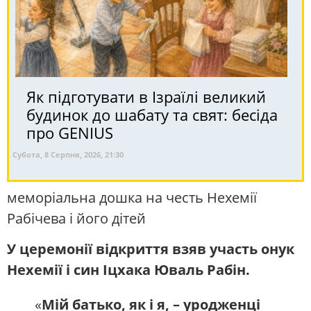
Як підготувати в Ізраїлі великий
будинок до шабату та свят: бесіда
про GENIUS
Субота, 8 Серпня, 2026, 21:30
меморіальна дошка на честь Нехемії
Рабічева і його дітей
У церемонії відкриття взяв участь онук
Нехемії і син Іцхака Юваль Рабін.
«
Мій батько, як і я, – уродженці