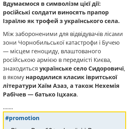
Вдумаємося в символізм цієї дії:
російські солдати виносять прапор
Ізраїлю як трофей з українського села.
Між забороненими для відвідувачів лісами
зони Чорнобильської катастрофи і Бучею
— місцем геноциду, влаштованого
російською армією в передмісті Києва,
знаходиться
українське село Сидоровичі
,
в якому
народилися класик івритської
літератури Хаїм Азаз, а також Нехемія
Рабічев — батько Іцхака
.
.......
#promotion