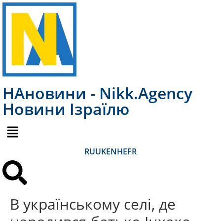
НАновини - Nikk.Agency
Новини Ізраїлю
RU
UK
EN
HE
FR
В українському селі, де