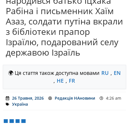
народився батько Іцхака
Рабіна і письменник Хаїм
Азаз, солдати путіна вкрали
з бібліотеки прапор
Ізраїлю, подарований селу
державою Ізраїль
🌍 Ця стаття також доступна мовами
RU
,
EN
,
HE
,
FR
26 Травня, 2026
Редакція НАновини
4:26 am
Україна