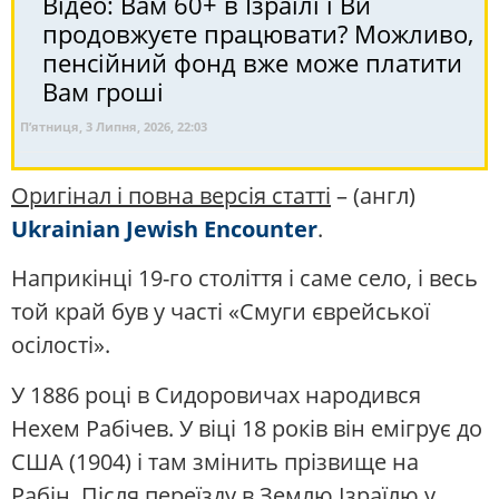
Відео: Вам 60+ в Ізраїлі і Ви
продовжуєте працювати? Можливо,
пенсійний фонд вже може платити
Вам гроші
П’ятниця, 3 Липня, 2026, 22:03
Оригінал і повна версія статті
– (англ)
Ukrainian Jewish Encounter
.
Наприкінці 19-го століття і саме село, і весь
той край був у часті «Смуги єврейської
осілості».
У 1886 році в Сидоровичах народився
Нехем Рабічев. У віці 18 років він емігрує до
США (1904) і там змінить прізвище на
Рабін. Після переїзду в Землю Ізраїлю у