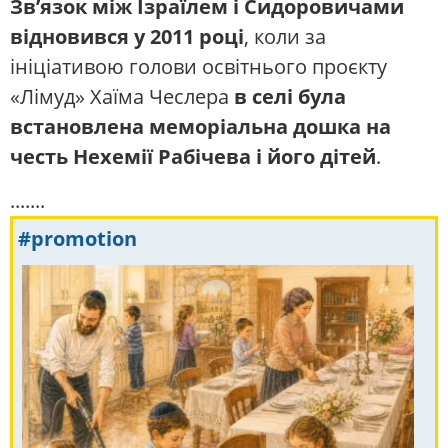
Зв’язок між Ізраїлем і Сидоровичами
відновився у 2011 році
, коли за
ініціативою голови освітнього проєкту
«Лімуд» Хаїма Чеслера
в селі була
встановлена ​​меморіальна дошка на
честь Нехемії Рабічева і його дітей
.
.......
#promotion