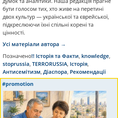
думок та аналітики. Наша редакція прагне
бути голосом тих, хто живе на перетині
двох культур — української та єврейської,
підкреслюючи їхні спільні корені та
цінності.
Усі матеріали автора →
Позначено
!! Історія та Факти
,
knowledge
,
stoprussia
,
TERRORUSSIA
,
Історія
,
Антисемітизм
,
Діаспора
,
Рекомендації
#promotion