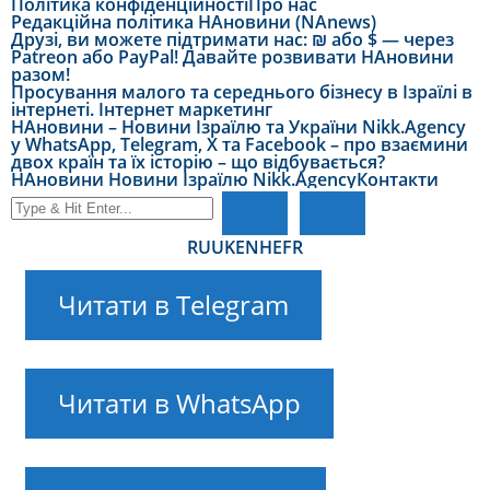
Політика конфіденційності
Про нас
Редакційна політика НАновини (NAnews)
Друзі, ви можете підтримати нас: ₪ або $ — через
Patreon або PayPal! Давайте розвивати НАновини
разом!
Просування малого та середнього бізнесу в Ізраїлі в
інтернеті. Інтернет маркетинг
НАновини – Новини Ізраїлю та України Nikk.Agency
у WhatsApp, Telegram, X та Facebook – про взаємини
двох країн та їх історію – що відбувається?
НАновини Новини Ізраїлю Nikk.Agency
Контакти
RU
UK
EN
HE
FR
Читати в Telegram
Читати в WhatsApp