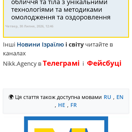
обличчя та тіла з унікальними
технологіями та методиками
омолодження та оздоровлення
Четвер, 30 Липня, 2026, 12:46
Інші
Новини Ізраїлю
і світу
читайте в
каналах
Телеграмі
Фейсбуці
Nikk.Agency в
і
🌍 Ця стаття також доступна мовами
RU
,
EN
,
HE
,
FR