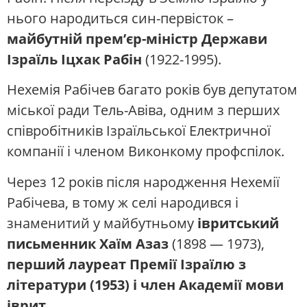
нього народиться син-первісток –
майбутній прем’єр-міністр Держави
Ізраїль Іцхак Рабін
(1922-1995).
Нехемія Рабічев багато років був депутатом
міської ради Тель-Авіва, одним з перших
співробітників Ізраїльської Електричної
компанії і членом Виконкому профспілок.
Через 12 років після народження Нехемії
Рабічева, в тому ж селі народився і
знаменитий у майбутньому
івритський
письменник Хаїм Азаз
(1898 — 1973),
перший лауреат Премії Ізраїлю з
літератури (1953) і член Академії мови
іврит
.