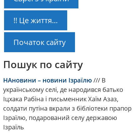
!! Це життя…
Початок сайту
Пошук по сайту
НАновини – новини Ізраїлю
///
В
українському селі, де народився батько
Іцхака Рабіна і письменник Хаїм Азаз,
солдати путіна вкрали з бібліотеки прапор
Ізраїлю, подарований селу державою
Ізраїль