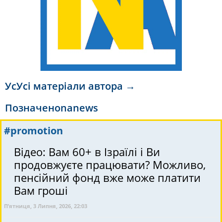
УсУсі матеріали автора →
Позначено
nanews
#promotion
Відео: Вам 60+ в Ізраїлі і Ви
продовжуєте працювати? Можливо,
пенсійний фонд вже може платити
Вам гроші
П’ятниця, 3 Липня, 2026, 22:03