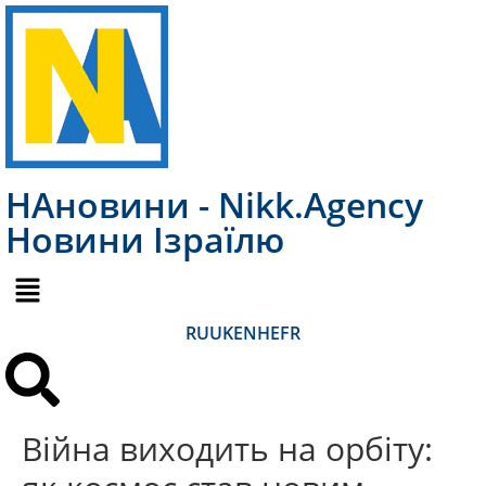
НАновини - Nikk.Agency
Новини Ізраїлю
RU
UK
EN
HE
FR
Війна виходить на орбіту: