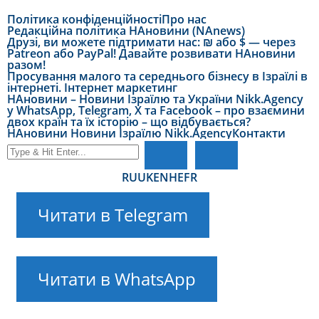
Політика конфіденційності
Про нас
Редакційна політика НАновини (NAnews)
Друзі, ви можете підтримати нас: ₪ або $ — через
Patreon або PayPal! Давайте розвивати НАновини
разом!
Просування малого та середнього бізнесу в Ізраїлі в
інтернеті. Інтернет маркетинг
НАновини – Новини Ізраїлю та України Nikk.Agency
у WhatsApp, Telegram, X та Facebook – про взаємини
двох країн та їх історію – що відбувається?
НАновини Новини Ізраїлю Nikk.Agency
Контакти
RU
UK
EN
HE
FR
Читати в Telegram
Читати в WhatsApp