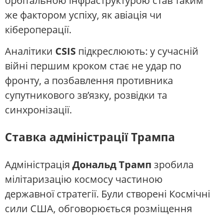
орбітальною інфраструктурою став таким
же фактором успіху, як авіація чи
кібероперації.
Аналітики
CSIS
підкреслюють: у сучасній
війні першим кроком стає не удар по
фронту, а позбавлення противника
супутникового зв’язку, розвідки та
синхронізації.
Ставка адміністрації Трампа
Адміністрація
Дональд Трамп
зробила
мілітаризацію космосу частиною
державної стратегії. Були створені Космічні
сили США, обговорюється розміщення