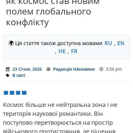
як космос став новим
полем глобального
конфлікту
🌍 Ця стаття також доступна мовами
RU
,
EN
,
HE
,
FR
23 Січня, 2026
Редакція НАновини
3:50 pm
В світі
Космос більше не нейтральна зона і не
територія наукової романтики. Він
поступово перетворюється на простір
військового протистояння, де рішення