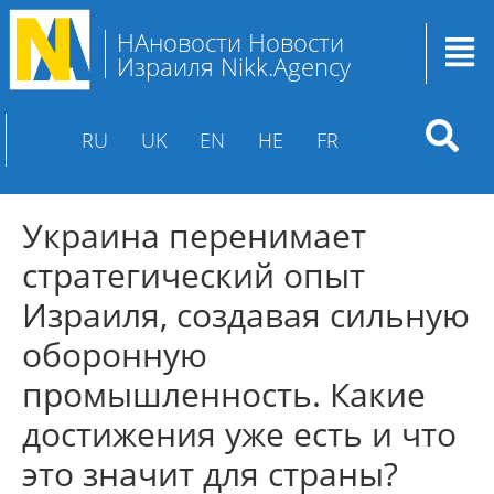
НАновости Новости
Израиля Nikk.Agency
RU
UK
EN
HE
FR
Украина перенимает
стратегический опыт
Израиля, создавая сильную
оборонную
промышленность. Какие
достижения уже есть и что
это значит для страны?