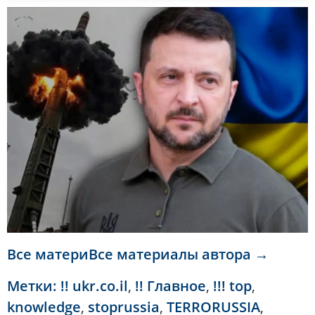
Все материВсе материалы автора →
Метки:
!! ukr.co.il
,
!! Главное
,
!!! top
,
knowledge
,
stoprussia
,
TERRORUSSIA
,