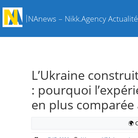
NAnews – Nikk.Agency Actualités
L’Ukraine construi
: pourquoi l’expéri
en plus comparée à 
🌍 