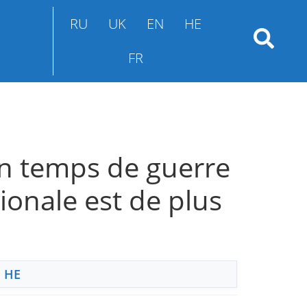
RU
UK
EN
HE
FR
en temps de guerre
ionale est de plus
,
HE