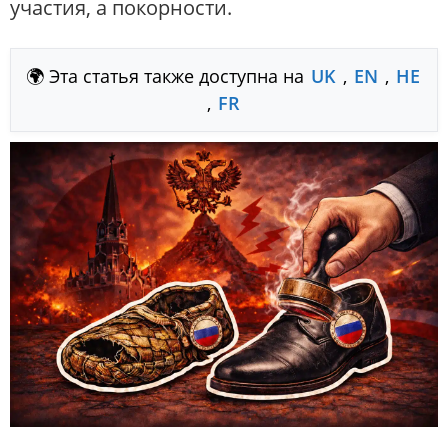
участия, а покорности.
🌍 Эта статья также доступна на
UK
,
EN
,
HE
,
FR