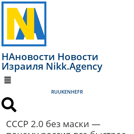
НАновости Новости
Израиля Nikk.Agency
RU
UK
EN
HE
FR
СССР 2.0 без маски —