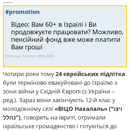
.......
#promotion
Відео: Вам 60+ в Ізраїлі і Ви
продовжуєте працювати? Можливо,
пенсійний фонд вже може платити
Вам гроші
П’ятниця, 3 Липня, 2026, 22:03
Чотири роки тому
24 єврейських підлітка
були терміново евакуйовані до Ізраїлю з
зони війни у Східній Європі (з України –
ред.). Зараз вони закінчують 12-й клас у
молодіжному селі
«ВІЦО Нахалаль» (“ויצו
נהלל”)
, говорять на івриті, отримали
ізраїльське громадянство і готуються до