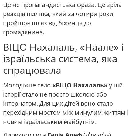
Це не пропагандистська фраза. Це зріла
реакція підлітка, який за чотири роки
пройшов шлях від біженця до
громадянина.
ВІЦО Нахалаль, «Наале» і
ізраїльська система, яка
спрацювала
Молодіжне село
«ВІЦО Нахалаль»
у цій
історії стало не просто школою або
інтернатом. Для цих дітей воно стало
перехідним мостом між минулим життям і
новим ізраїльським майбутнім.
Директор села
Галія Алеф
(גליה אלף)