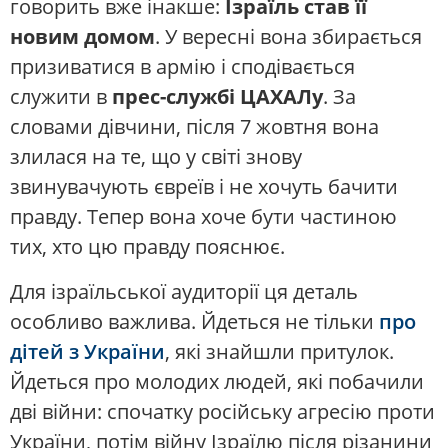
говорить вже інакше:
Ізраїль став її
новим домом
. У вересні вона збирається
призиватися в армію і сподівається
служити в
прес-службі ЦАХАЛу
. За
словами дівчини, після 7 жовтня вона
злилася на те, що у світі знову
звинувачують євреїв і не хочуть бачити
правду. Тепер вона хоче бути частиною
тих, хто цю правду пояснює.
Для ізраїльської аудиторії ця деталь
особливо важлива. Йдеться не тільки
про
дітей з України
, які знайшли притулок.
Йдеться про молодих людей, які побачили
дві війни: спочатку російську агресію проти
України, потім війну Ізраїлю після різанини