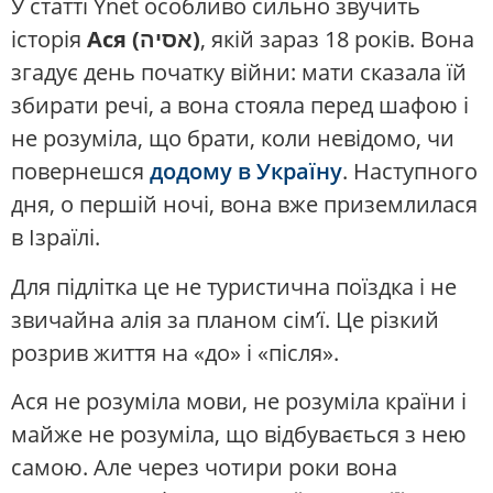
У статті Ynet особливо сильно звучить
історія
Ася (אסיה)
, якій зараз 18 років. Вона
згадує день початку війни: мати сказала їй
збирати речі, а вона стояла перед шафою і
не розуміла, що брати, коли невідомо, чи
повернешся
додому в Україну
. Наступного
дня, о першій ночі, вона вже приземлилася
в Ізраїлі.
Для підлітка це не туристична поїздка і не
звичайна алія за планом сім’ї. Це різкий
розрив життя на «до» і «після».
Ася не розуміла мови, не розуміла країни і
майже не розуміла, що відбувається з нею
самою. Але через чотири роки вона