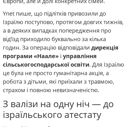
Європи, але й долі конкретних сімей.
Ynet пише, що підлітків привозили до
Ізраїлю поступово, протягом довгих тижнів,
а в деяких випадках попередження про
від’їзд приходило буквально за кілька
годин. За операцію відповідали
дирекція
програми «Наале»
і
управління
сільськогосподарської освіти
. Для Ізраїлю
це була не просто гуманітарна акція, а
робота з дітьми, які приїхали з травмою,
страхом і повною невизначеністю.
З валізи на одну ніч — до
ізраїльського атестату