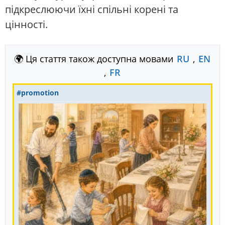
підкреслюючи їхні спільні корені та
цінності.
🌍 Ця стаття також доступна мовами
RU
,
EN
,
FR
#promotion