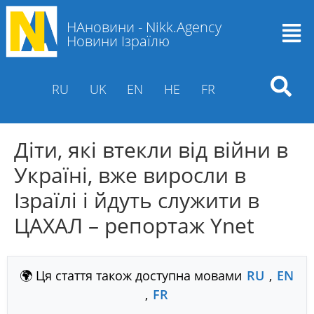
НАновини - Nikk.Agency
Новини Ізраїлю
RU
UK
EN
HE
FR
Діти, які втекли від війни в
Україні, вже виросли в
Ізраїлі і йдуть служити в
ЦАХАЛ – репортаж Ynet
🌍 Ця стаття також доступна мовами
RU
,
EN
,
FR