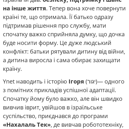
на інше життя
. Тепер вона хоче повернути
країні те, що отримала. Її батько одразу
підтримав рішення про службу, мати
спочатку важко сприйняла думку, що дочка
буде носити форму. Це дуже людський
конфлікт: батьки рятували дитину від війни,
а дитина виросла і сама обирає захищати
країну.
Ynet наводить і історію
Ігоря
(יגור)— одного
з помітних прикладів успішної адаптації.
Спочатку йому було важко, але він швидко
вивчив іврит, увійшов в ізраїльське
суспільство, приєднався до програми
«Нахалаль Тек»
, де вивчав робототехніку,