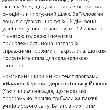
сказала Ynet, що діти пройшли особистий,
емоційний і потужний шлях. За її словами,
вони відчувають, що тут їхній дім, вони
улюблені, успішні і закінчують 12-й клас з
піднятою головою і почуттям
приналежності. Вона назвала їх
справжніми героями і підкреслила, що їхня
присутність стала для села великою
цінністю.
Важливий і ширший контекст програми
«Наале»
. Керівник дирекції
Ішаягу Йехіелі
(ישעיהו יחיאלי) нагадав, що через цю
програму до Ізраїлю приїхали
22 тисячі
учнів
з усього світу. Багато з них потім