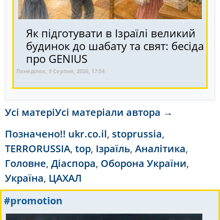
Як підготувати в Ізраїлі великий
будинок до шабату та свят: бесіда
про GENIUS
Понеділок, 3 Серпня, 2026, 17:54
Усі матеріУсі матеріали автора →
Позначено
!! ukr.co.il
,
stoprussia
,
TERRORUSSIA
,
top
,
Ізраїль
,
Аналітика
,
Головне
,
Діаспора
,
Оборона України
,
Україна
,
ЦАХАЛ
#promotion