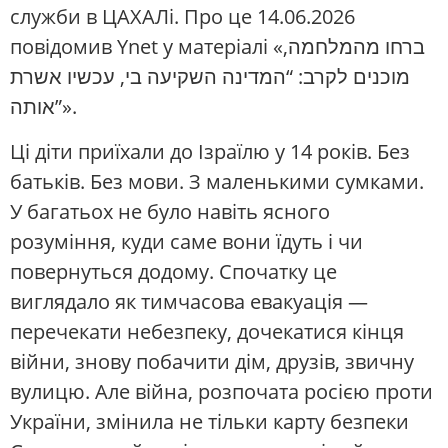
служби в ЦАХАЛі. Про це 14.06.2026
повідомив Ynet у матеріалі «ברחו מהמלחמה,
מוכנים לקרב: “המדינה השקיעה בי, עכשיו אשרת
אותה”».
Ці діти приїхали до Ізраїлю у 14 років. Без
батьків. Без мови. З маленькими сумками.
У багатьох не було навіть ясного
розуміння, куди саме вони їдуть і чи
повернуться додому. Спочатку це
виглядало як тимчасова евакуація —
перечекати небезпеку, дочекатися кінця
війни, знову побачити дім, друзів, звичну
вулицю. Але війна, розпочата росією проти
України, змінила не тільки карту безпеки